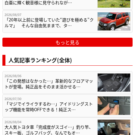
白亜に輝く観音様に見守られなが…
2026/08/07
「20年以上前に登場していた“遊びを極める”ク
ルマ」 そんな自由気ままで、タ…
もっと見る
人気記事ランキング(全体)
2026/08/06
「この発想はなかった…」革新的なフロアマッ
トが登場。純正品をそのまま活かせる…
2026/07/30
「マジでイライラするわ…」アイドリングスト
ップ機能を常時OFFできる！純正ス…
2026/08/04
大人気トヨタ車「完成度がスゴイ…」釣り竿、
スキー板、ゴルフバッグ、なんでもオ…