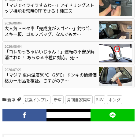
「マジでイライラするわ…」アイドリングスト
ップ機能を常時OFFできる！純正ス…
2026/08/04
大人気トヨタ車「完成度がスゴイ…」釣り竿、
スキー板、ゴルフバッグ、なんでもオ…
2026/08/04
「コレめっちゃいいじゃん！」運転の不安が解
消された！ あらゆる車種に対応。死…
2026/07/21
「マジ？ 車内温度50℃→25℃」ドンキの情熱価
格カー用品を検証。さすがのア…
新車
試乗インプレ
新車
月刊自家用車
SUV
ホンダ