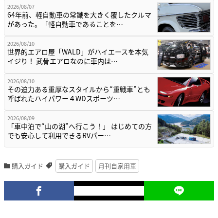
2026/08/07
64年前、軽自動車の常識を大きく覆したクルマ
があった。「軽自動車であることを…
2026/08/10
世界的エアロ屋「WALD」がハイエースを本気
イジり！ 武骨エアロなのに車内は…
2026/08/10
その迫力ある重厚なスタイルから“重戦車”とも
呼ばれたハイパワー４WDスポーツ…
2026/08/09
「車中泊で“山の湖”へ行こう！」 はじめての方
でも安心して利用できるRVパー…
購入ガイド
購入ガイド
月刊自家用車