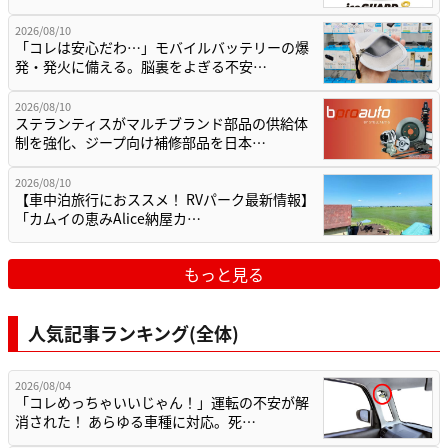
2026/08/10
「コレは安心だわ…」モバイルバッテリーの爆
発・発火に備える。脳裏をよぎる不安…
2026/08/10
ステランティスがマルチブランド部品の供給体
制を強化、ジープ向け補修部品を日本…
2026/08/10
【車中泊旅行におススメ！ RVパーク最新情報】
「カムイの恵みAlice納屋カ…
もっと見る
人気記事ランキング(全体)
2026/08/04
「コレめっちゃいいじゃん！」運転の不安が解
消された！ あらゆる車種に対応。死…