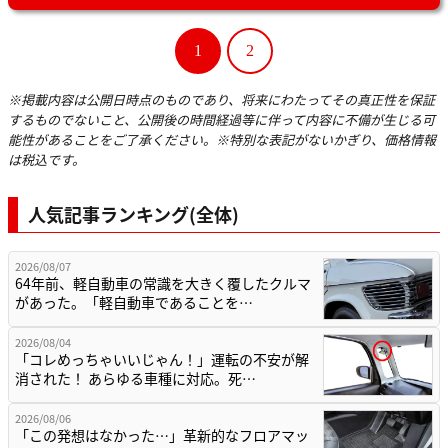
1
2
※掲載内容は公開日時点のものであり、将来にわたってその真正性を保証
するものでないこと、公開後の時間経過等に伴って内容に不備が生じる可
能性があることをご了承ください。※特別な表記がないかぎり、価格情報
は税込です。
人気記事ランキング(全体)
2026/08/07
64年前、軽自動車の常識を大きく覆したクルマ
があった。「軽自動車であることを…
2026/08/04
「コレめっちゃいいじゃん！」運転の不安が解
消された！ あらゆる車種に対応。死…
2026/08/06
「この発想はなかった…」革新的なフロアマッ