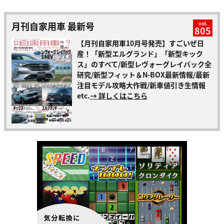
月刊自家用車 最新号
vol.
805
【月刊自家用車10月号発売】すごいぜ日
産！「新型エルグランド」「新型キック
ス」のすべて/新型レヴォーグレイバック全
研究/新型フィット＆N-BOX最新情報/最新
注目モデル攻略大作戦/新車値引き生情報
etc.
→ 詳しくはこちら