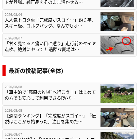
トが登場。純正品をそのまま活かせる…
2026/08/04
大人気トヨタ車「完成度がスゴイ…」釣り竿、
スキー板、ゴルフバッグ、なんでもオ…
2026/08/07
「甘く見てると痛い目に遭う」走行前のタイヤ
点検。絶対にやって！ 過酷な夏場は…
最新の投稿記事(全体)
2026/08/08
「車中泊で“高原の牧場”へ行こう！」はじめて
の方でも安心して利用できるRVパ…
2026/08/08
【週間ランキング】「完成度がスゴイ…」「伝
説はここから始まった」注目を集めた…
2026/08/07