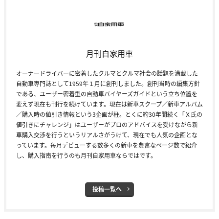
月刊自家用車
オーナードライバーに密着したクルマとクルマ社会の話題を満載した
自動車専門誌として1959年１月に創刊しました。創刊当時の編集方針
である、ユーザー密着型の自動車バイヤーズガイドという立ち位置を
変えず現在も刊行を続けています。現在は新車スクープ／新車アルバム
／購入時の値引き情報という3企画が柱。とくに約30年間続く「Ｘ氏の
値引きにチャレンジ」はユーザーがプロのアドバイスを受けながら新
車購入交渉を行うというリアルさがうけて、現在でも人気の企画とな
っています。毎月デビューする数多くの新車を豊富なページ数で紹介
し、購入指南を行うのも月刊自家用車ならではです。
投稿一覧へ