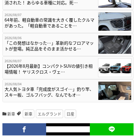
消された！ あらゆる車種に対応。死…
2026/08/07
64年前、軽自動車の常識を大きく覆したクルマ
があった。「軽自動車であることを…
2026/08/06
「この発想はなかった…」革新的なフロアマッ
トが登場。純正品をそのまま活かせる…
2026/08/07
【2026年8月最新】コンパクトSUVの値引き相
場情報！ ヤリスクロス・ヴェ…
2026/08/04
大人気トヨタ車「完成度がスゴイ…」釣り竿、
スキー板、ゴルフバッグ、なんでもオ…
新車
新車
エルグランド
日産