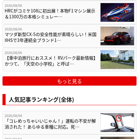
2026/08/06
HRCがコミケ108に初出展！本物F1マシン展示
＆1300万の本格シミュレー…
2026/08/06
マツダ新型CX-5の安全性能が素晴らしい！米国
IIHSで3年連続全ブランド1…
2026/08/06
【車中泊旅行におススメ！ RVパーク最新情報】
かつて、「天空の小学校」と呼ば…
もっと見る
人気記事ランキング(全体)
2026/08/04
「コレめっちゃいいじゃん！」運転の不安が解
消された！ あらゆる車種に対応。死…