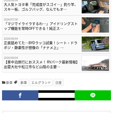
2026/08/04
大人気トヨタ車「完成度がスゴイ…」釣り竿、
スキー板、ゴルフバッグ、なんでもオ…
2026/07/30
「マジでイライラするわ…」アイドリングスト
ップ機能を常時OFFできる！純正ス…
2026/08/04
正直舐めてた…BYDラッコ試乗！シート・ドラ
ポジ・静粛性が想像の「ナナメ上」…
2026/08/04
【車中泊旅行におススメ！ RVパーク最新情報】
出雲大社や松江市など山陰の主要…
新車
新車
エルグランド
日産