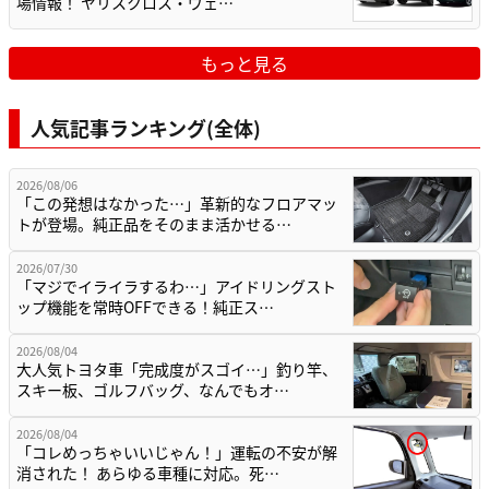
場情報！ ヤリスクロス・ヴェ…
もっと見る
人気記事ランキング(全体)
2026/08/06
「この発想はなかった…」革新的なフロアマッ
トが登場。純正品をそのまま活かせる…
2026/07/30
「マジでイライラするわ…」アイドリングスト
ップ機能を常時OFFできる！純正ス…
2026/08/04
大人気トヨタ車「完成度がスゴイ…」釣り竿、
スキー板、ゴルフバッグ、なんでもオ…
2026/08/04
「コレめっちゃいいじゃん！」運転の不安が解
消された！ あらゆる車種に対応。死…