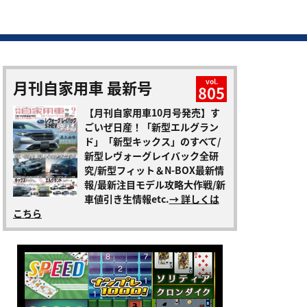
月刊自家用車 最新号
vol.
805
【月刊自家用車10月号発売】す
ごいぜ日産！「新型エルグラン
ド」「新型キックス」のすべて/
新型レヴォーグレイバック全研
究/新型フィット＆N-BOX最新情
報/最新注目モデル攻略大作戦/新
車値引き生情報etc.
→ 詳しくは
こちら