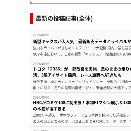
最新の投稿記事(全体)
2026/08/06
新型キックスが大人気！最新販売データとライバル
強力なライバルがひしめくカテゴリーで大健闘 国内で最も競
SUV市場において、日産の新型「キックス」（価格299万9700～
2026/08/06
トヨタ「GR86」が一部改良を実施。意のままの走
活、3眼アイサイト採用、レース車両へAT追加も
好評を博したボディカラー「ソリッドグレー」が復活 今回の
向上に加え、走りの制御の磨き上げや、安全機能の大幅アップデー
2026/08/06
HRCがコミケ108に初出展！本物F1マシン展示＆1
の本気が凄すぎる
1300万円超え！ 本物のフォーミュラ筐体を採用した超限定
最大の目玉となるのが、河森正治氏とHRCのeモータースポー
2026/08/06