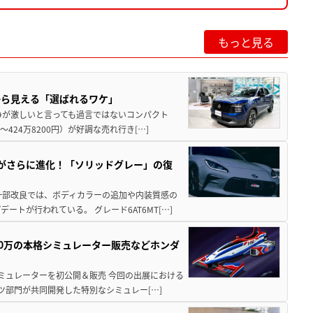
もっと見る
から見える「選ばれるワケ」
争が激しいと言っても過言ではないコンパクト
424万8200円）が好調な売れ行き[…]
りがさらに進化！「ソリッドグレー」の復
一部改良では、ボディカラーの追加や内装質感の
トが行われている。 グレード6AT6MT[…]
300万の本格シミュレーター販売などホンダ
シミュレーターを初公開＆販売 今回の出展における
ツ部門が共同開発した特別なシミュレー[…]