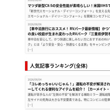
マツダ新型CX-5の安全性能が素晴らしい！米国IIH
「新世代エモーショナル・デイリーコンフォート」を支える先進安
エモーショナル・デイリーコンフォート」を開発コンセプトに
2026/08/06
【車中泊旅行におススメ！ RVパーク最新情報】か
の良い校庭が生まれ変わったRVパーク『三重県伊賀市
車中泊を安心して、かつ快適に楽しみたい方におすすめのRVパ
ク」とは「より安全・安心・快適なくるま旅」をキャンピン
[…]
人気記事ランキング(全体)
2026/08/04
「コレめっちゃいいじゃん！」運転の不安が解消され
ーしてくれる便利なアイテムを紹介！［カーメイト・CZ
運転が苦手な人の”左側の不安”を解消する補助ミラー 運転経
左サイドの死角は大きな不安要素である。特にコンビニの駐
[…]