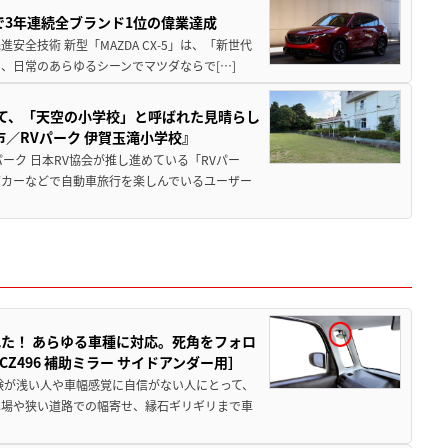
Sで3年連続全ブランド1位の偉業達成
全技術 新型「MAZDA CX-5」は、「新世代
、日常のあらゆるシーンでマツダならで[…]
つて、「天空の小学校」と呼ばれた見晴らし
／RVパーク 伊賀玉滝小学校』
ーク 日本RV協会が推し進めている「RVパー
グカーなどで自動車旅行を楽しんでいるユーザー
た！ あらゆる車種に対応。死角をフォロ
496 補助ミラー サイドアンダー用］
験が浅い人や車幅感覚に自信がない人にとって、
車場や狭い道路での幅寄せ、縁石ギリギリまで車