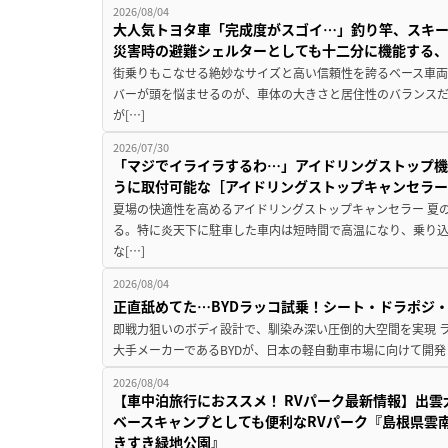
2026/08/04
大人気トヨタ車「完成度がスゴイ…」釣り竿、スキー
災害時の避難シェルターとしても十二分に機能する
街乗りもこなせる絶妙なサイズと高い信頼性を誇るベース車両
バーが頭を悩ませるのが、車体の大きさと居住性のバランス
が[…]
2026/07/30
「マジでイライラするわ…」アイドリングストップ機
うに取付可能な［アイドリングストップキャンセラ
夏場の快適性を高めるアイドリングストップキャンセラー 夏
る。特に炎天下に駐車した車内は短時間で高温になり、乗り
な[…]
2026/08/04
正直舐めてた…BYDラッコ試乗！シート・ドラポジ
即戦力狙いのボディ設計で、馴染み深い圧倒的大空間を実現 ラ
大手メーカーであるBYDが、日本の軽自動車市場に向けて開発し
2026/08/04
【車中泊旅行におススメ！ RVパーク最新情報】出
ベースキャンプとしても便利なRVパーク『島根県雲南
きすき緑地公園』