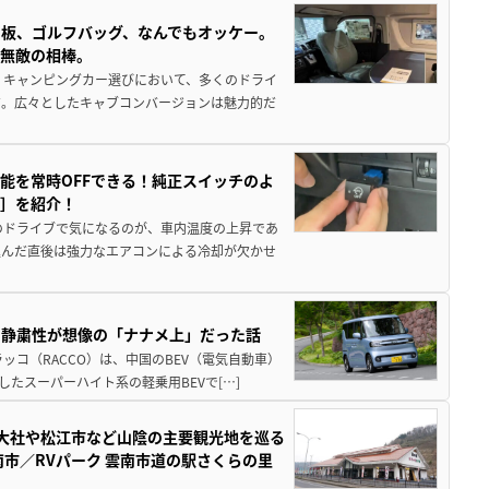
板、ゴルフバッグ、なんでもオッケー。
、無敵の相棒。
 キャンピングカー選びにおいて、多くのドライ
だ。広々としたキャブコンバージョンは魅力的だ
能を常時OFFできる！純正スイッチのよ
ー］を紹介！
のドライブで気になるのが、車内温度の上昇であ
込んだ直後は強力なエアコンによる冷却が欠かせ
・静粛性が想像の「ナナメ上」だった話
ッコ（RACCO）は、中国のBEV（電気自動車）
たスーパーハイト系の軽乗用BEVで[…]
雲大社や松江市など山陰の主要観光地を巡る
市／RVパーク 雲南市道の駅さくらの里