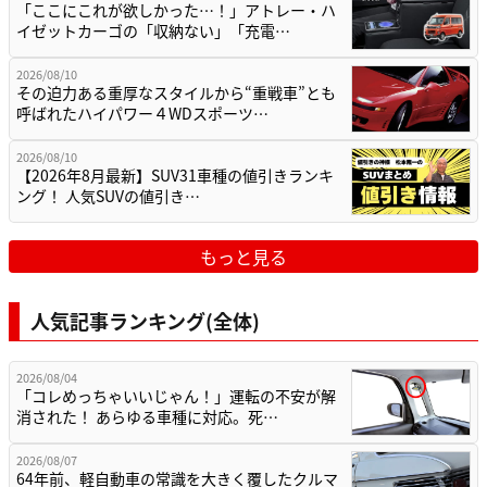
「ここにこれが欲しかった…！」アトレー・ハ
イゼットカーゴの「収納ない」「充電…
2026/08/10
その迫力ある重厚なスタイルから“重戦車”とも
呼ばれたハイパワー４WDスポーツ…
2026/08/10
【2026年8月最新】SUV31車種の値引きランキ
ング！ 人気SUVの値引き…
もっと見る
人気記事ランキング(全体)
2026/08/04
「コレめっちゃいいじゃん！」運転の不安が解
消された！ あらゆる車種に対応。死…
2026/08/07
64年前、軽自動車の常識を大きく覆したクルマ