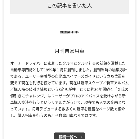
この記事を書いた人
月刊自家用車
オーナードライバーに密着したクルマとクルマ社会の話題を満載した
自動車専門誌として1959年１月に創刊しました。創刊当時の編集方針
である、ユーザー密着型の自動車バイヤーズガイドという立ち位置を
変えず現在も刊行を続けています。現在は新車スクープ／新車アルバム
／購入時の値引き情報という3企画が柱。とくに約30年間続く「Ｘ氏の
値引きにチャレンジ」はユーザーがプロのアドバイスを受けながら新
車購入交渉を行うというリアルさがうけて、現在でも人気の企画とな
っています。毎月デビューする数多くの新車を豊富なページ数で紹介
し、購入指南を行うのも月刊自家用車ならではです。
投稿一覧へ