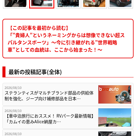
【この記事を最初から読む】
「”貴婦人”というネーミングからは想像できない超ス
パルタンスポーツ」～今に引き継がれる”世界戦略
車”としての血統は、ここから始まった！～
最新の投稿記事(全体)
2026/08/10
ステランティスがマルチブランド部品の供給体
制を強化、ジープ向け補修部品を日本…
2026/08/10
【車中泊旅行におススメ！ RVパーク最新情報】
「カムイの恵みAlice納屋カ…
2026/08/10