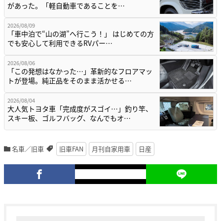
があった。「軽自動車であることを…
2026/08/09
「車中泊で“山の湖”へ行こう！」 はじめての方
でも安心して利用できるRVパー…
2026/08/06
「この発想はなかった…」革新的なフロアマッ
トが登場。純正品をそのまま活かせる…
2026/08/04
大人気トヨタ車「完成度がスゴイ…」釣り竿、
スキー板、ゴルフバッグ、なんでもオ…
名車／旧車
旧車FAN
月刊自家用車
日産