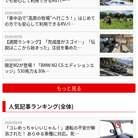
でも安心して利用できるRVパー…
2026/08/08
「車中泊で“高原の牧場”へ行こう！」はじめて
の方でも安心して利用できるRVパ…
2026/08/08
【週間ランキング】「完成度がスゴイ…」「伝
説はここから始まった」注目を集めた…
2026/08/07
限定M2が登場！「BMW M2 CS エディションエ
ッジ」530馬力＆30k…
もっと見る
人気記事ランキング(全体)
2026/08/04
「コレめっちゃいいじゃん！」運転の不安が解
消された！ あらゆる車種に対応。死…