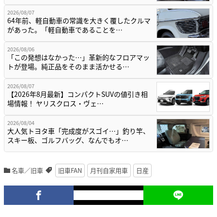
2026/08/07
64年前、軽自動車の常識を大きく覆したクルマ
があった。「軽自動車であることを…
2026/08/06
「この発想はなかった…」革新的なフロアマッ
トが登場。純正品をそのまま活かせる…
2026/08/07
【2026年8月最新】コンパクトSUVの値引き相
場情報！ ヤリスクロス・ヴェ…
2026/08/04
大人気トヨタ車「完成度がスゴイ…」釣り竿、
スキー板、ゴルフバッグ、なんでもオ…
名車／旧車
旧車FAN
月刊自家用車
日産