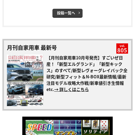
投稿一覧へ
月刊自家用車 最新号
vol.
805
【月刊自家用車10月号発売】すごいぜ日
産！「新型エルグランド」「新型キック
ス」のすべて/新型レヴォーグレイバック全
研究/新型フィット＆N-BOX最新情報/最新
注目モデル攻略大作戦/新車値引き生情報
etc.
→ 詳しくはこちら