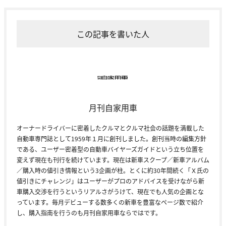
この記事を書いた人
月刊自家用車
オーナードライバーに密着したクルマとクルマ社会の話題を満載した
自動車専門誌として1959年１月に創刊しました。創刊当時の編集方針
である、ユーザー密着型の自動車バイヤーズガイドという立ち位置を
変えず現在も刊行を続けています。現在は新車スクープ／新車アルバム
／購入時の値引き情報という3企画が柱。とくに約30年間続く「Ｘ氏の
値引きにチャレンジ」はユーザーがプロのアドバイスを受けながら新
車購入交渉を行うというリアルさがうけて、現在でも人気の企画とな
っています。毎月デビューする数多くの新車を豊富なページ数で紹介
し、購入指南を行うのも月刊自家用車ならではです。