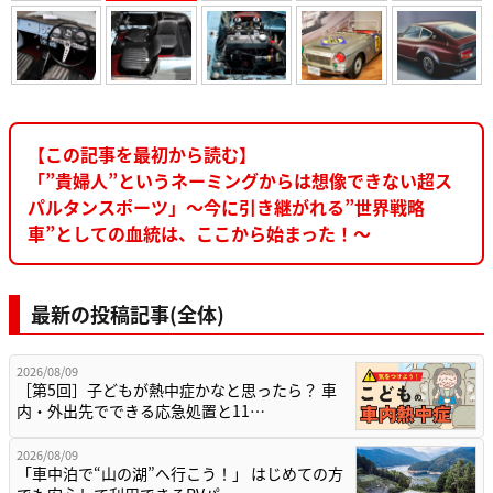
【この記事を最初から読む】
「”貴婦人”というネーミングからは想像できない超ス
パルタンスポーツ」～今に引き継がれる”世界戦略
車”としての血統は、ここから始まった！～
最新の投稿記事(全体)
2026/08/09
［第5回］子どもが熱中症かなと思ったら？ 車
内・外出先でできる応急処置と11…
2026/08/09
「車中泊で“山の湖”へ行こう！」 はじめての方