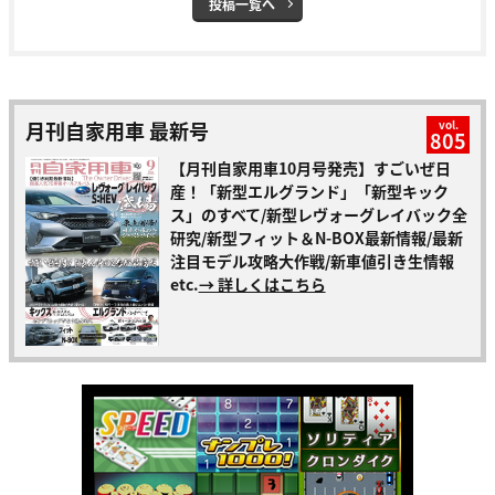
投稿一覧へ
月刊自家用車 最新号
vol.
805
【月刊自家用車10月号発売】すごいぜ日
産！「新型エルグランド」「新型キック
ス」のすべて/新型レヴォーグレイバック全
研究/新型フィット＆N-BOX最新情報/最新
注目モデル攻略大作戦/新車値引き生情報
etc.
→ 詳しくはこちら