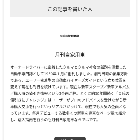
この記事を書いた人
月刊自家用車
オーナードライバーに密着したクルマとクルマ社会の話題を満載した
自動車専門誌として1959年１月に創刊しました。創刊当時の編集方針
である、ユーザー密着型の自動車バイヤーズガイドという立ち位置を
変えず現在も刊行を続けています。現在は新車スクープ／新車アルバム
／購入時の値引き情報という3企画が柱。とくに約30年間続く「Ｘ氏の
値引きにチャレンジ」はユーザーがプロのアドバイスを受けながら新
車購入交渉を行うというリアルさがうけて、現在でも人気の企画とな
っています。毎月デビューする数多くの新車を豊富なページ数で紹介
し、購入指南を行うのも月刊自家用車ならではです。