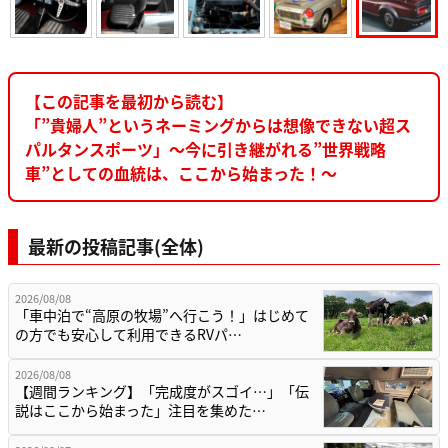
【この記事を最初から読む】
「”貴婦人”というネーミングからは想像できない超ス
パルタンスポーツ」～今に引き継がれる”世界戦略
車”としての血統は、ここから始まった！～
最新の投稿記事(全体)
2026/08/08
「車中泊で“高原の牧場”へ行こう！」はじめて
の方でも安心して利用できるRVパ…
2026/08/08
【週間ランキング】「完成度がスゴイ…」「伝
説はここから始まった」注目を集めた…