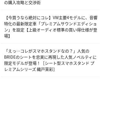
の購入攻略と交渉術
【今買うなら絶対にコレ】VW主要4モデルに、音響
特化の最新限定車「プレミアムサウンドエディショ
ン」を設定【上級オーディオ標準の買い得仕様が登
場】
「えっ…コレがスマホスタンドなの？」人気の
BRIDEのシートを忠実に再現した人気ノベルティに
限定モデルが登場！［シート型スマホスタンド プ
レミアムシリーズ 織戸茉彩］