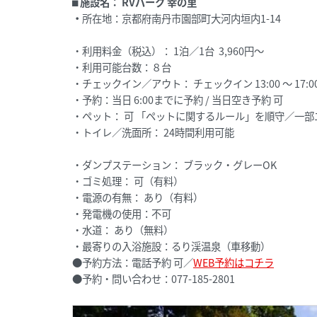
⬛︎
施設名：
RVパーク 幸の里
・
所在地：京都府南丹市園部町大河内垣内1-14
・利用料金（税込）： 1泊／1台 3,960円～
・利用可能台数：８台
・チェックイン／アウト： チェックイン 13:00 ～ 17:00
・予約：当日 6:00までに予約 / 当日空き予約 可
・ペット： 可 「ペットに関するルール」を順守／一
・トイレ／洗面所： 24時間利用可能
・ダンプステーション： ブラック・グレーOK
・ゴミ処理： 可（有料）
・電源の有無： あり（有料）
・発電機の使用：不可
・水道： あり（無料）
・最寄りの入浴施設：るり渓温泉（車移動）
●予約方法：電話予約 可／
WEB予約はコチラ
●予約・問い合わせ：077-185-2801