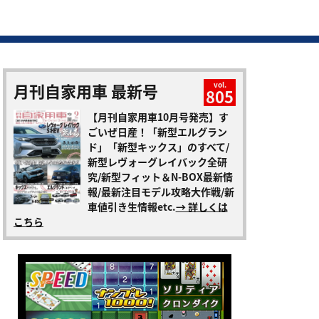
月刊自家用車 最新号
vol.
805
【月刊自家用車10月号発売】す
ごいぜ日産！「新型エルグラン
ド」「新型キックス」のすべて/
新型レヴォーグレイバック全研
究/新型フィット＆N-BOX最新情
報/最新注目モデル攻略大作戦/新
車値引き生情報etc.
→ 詳しくは
こちら