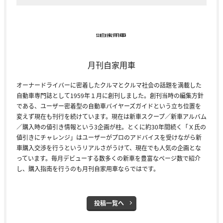
月刊自家用車
オーナードライバーに密着したクルマとクルマ社会の話題を満載した
自動車専門誌として1959年１月に創刊しました。創刊当時の編集方針
である、ユーザー密着型の自動車バイヤーズガイドという立ち位置を
変えず現在も刊行を続けています。現在は新車スクープ／新車アルバム
／購入時の値引き情報という3企画が柱。とくに約30年間続く「Ｘ氏の
値引きにチャレンジ」はユーザーがプロのアドバイスを受けながら新
車購入交渉を行うというリアルさがうけて、現在でも人気の企画とな
っています。毎月デビューする数多くの新車を豊富なページ数で紹介
し、購入指南を行うのも月刊自家用車ならではです。
投稿一覧へ