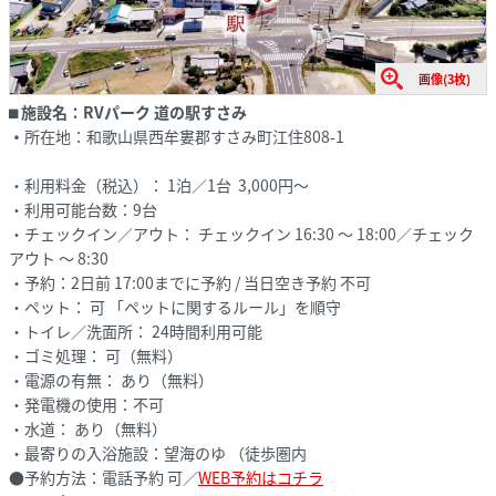
画像(3枚)
⬛︎
施設名：
RVパーク 道の駅すさみ
・
所在地：和歌山県西牟婁郡すさみ町江住808-1
・利用料金（税込）： 1泊／1台 3,000円～
・利用可能台数：9台
・チェックイン／アウト： チェックイン 16:30 ～ 18:00／チェック
アウト ～ 8:30
・予約：2日前 17:00までに予約 / 当日空き予約 不可
・ペット： 可 「ペットに関するルール」を順守
・トイレ／洗面所： 24時間利用可能
・ゴミ処理： 可（無料）
・電源の有無： あり（無料）
・発電機の使用：不可
・水道： あり（無料）
・最寄りの入浴施設：望海のゆ （徒歩圏内
●予約方法：電話予約 可／
WEB予約はコチラ