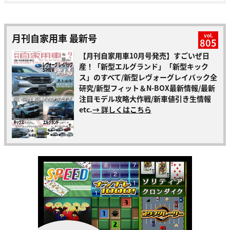
月刊自家用車 最新号
vol.
805
【月刊自家用車10月号発売】すごいぜ日
産！「新型エルグランド」「新型キック
ス」のすべて/新型レヴォーグレイバック全
研究/新型フィット＆N-BOX最新情報/最新
注目モデル攻略大作戦/新車値引き生情報
etc.
→ 詳しくはこちら