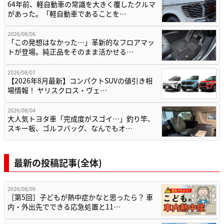
64年前、軽自動車の常識を大きく覆したクルマ
があった。「軽自動車であることを…
2026/08/06
「この発想はなかった…」革新的なフロアマッ
トが登場。純正品をそのまま活かせる…
2026/08/07
【2026年8月最新】コンパクトSUVの値引き相
場情報！ ヤリスクロス・ヴェ…
2026/08/04
大人気トヨタ車「完成度がスゴイ…」釣り竿、
スキー板、ゴルフバッグ、なんでもオ…
最新の投稿記事(全体)
2026/08/09
［第5回］子どもが熱中症かなと思ったら？ 車
内・外出先でできる応急処置と11…