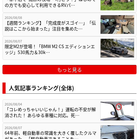
の方でも安心して利用できるRVパ…
2026/08/08
【週間ランキング】「完成度がスゴイ…」「伝
説はここから始まった」注目を集めた…
2026/08/07
限定M2が登場！「BMW M2 CS エディションエ
ッジ」530馬力＆30k…
もっと見る
人気記事ランキング(全体)
2026/08/04
「コレめっちゃいいじゃん！」運転の不安が解
消された！ あらゆる車種に対応。死…
2026/08/07
64年前、軽自動車の常識を大きく覆したクルマ
があった。「軽自動車であることを…