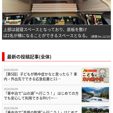
上部は就寝スペースとなっており、底板を敷け
ば2名が横になることができるスペースとなる。
(画像 No.12/12)
最新の投稿記事(全体)
2026/08/09
［第5回］子どもが熱中症かなと思ったら？ 車
内・外出先でできる応急処置と11…
2026/08/09
「車中泊で“山の湖”へ行こう！」 はじめての方
でも安心して利用できるRVパー…
2026/08/08
「車中泊で“高原の牧場”へ行こう！」はじめて