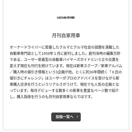
月刊自家用車
オーナードライバーに密着したクルマとクルマ社会の話題を満載した
自動車専門誌として1959年１月に創刊しました。創刊当時の編集方針
である、ユーザー密着型の自動車バイヤーズガイドという立ち位置を
変えず現在も刊行を続けています。現在は新車スクープ／新車アルバム
／購入時の値引き情報という3企画が柱。とくに約30年間続く「Ｘ氏の
値引きにチャレンジ」はユーザーがプロのアドバイスを受けながら新
車購入交渉を行うというリアルさがうけて、現在でも人気の企画とな
っています。毎月デビューする数多くの新車を豊富なページ数で紹介
し、購入指南を行うのも月刊自家用車ならではです。
投稿一覧へ