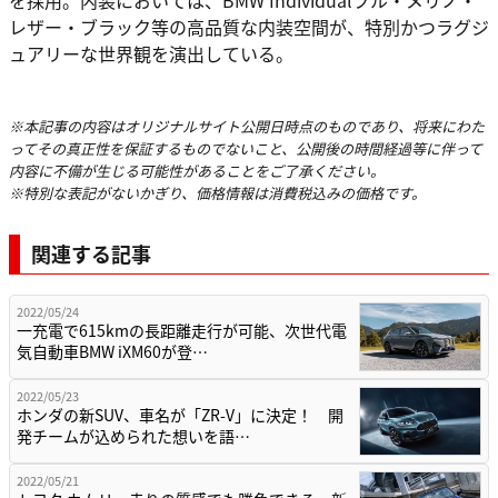
レザー・ブラック等の高品質な内装空間が、特別かつラグジ
ュアリーな世界観を演出している。
※本記事の内容はオリジナルサイト公開日時点のものであり、将来にわた
ってその真正性を保証するものでないこと、公開後の時間経過等に伴って
内容に不備が生じる可能性があることをご了承ください。
※特別な表記がないかぎり、価格情報は消費税込みの価格です。
関連する記事
2022/05/24
一充電で615kmの長距離走行が可能、次世代電
気自動車BMW iXM60が登…
2022/05/23
ホンダの新SUV、車名が「ZR-V」に決定！ 開
発チームが込められた想いを語…
2022/05/21