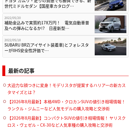
トヨタ カムリ・走りの質感でも勝負できる、新
世代ミドルセダン【国産車カタログ…
2022/05/20
補助金込みで実質約178万円！ 電気自動車普
及への弾みになるか!? 日産新型…
2022/05/18
SUBARU BRZ(アイサイト装着車)とフォレスタ
ーがIIHS安全性評価で…
最新の記事
大迫力な顔つきに変身！モデリスタが提案するハリアーの新カス
タマイズとは？
【2026年8月最新】本格4WD・クロカンSUVの値引き相場情報！
ランクル・ジムニーなど人気モデルの購入攻略と交渉術
【2026年8月最新】コンパクトSUVの値引き相場情報！ ヤリスク
ロス・ヴェゼル・CX-30など人気車種の購入攻略と交渉術