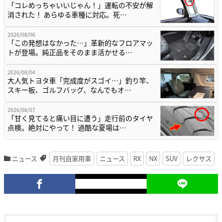
「コレめっちゃいいじゃん！」運転の不安が解
消された！ あらゆる車種に対応。死…
2026/08/06
「この発想はなかった…」革新的なフロアマッ
トが登場。純正品をそのまま活かせる…
2026/08/04
大人気トヨタ車「完成度がスゴイ…」釣り竿、
スキー板、ゴルフバッグ、なんでもオ…
2026/08/07
「甘く見てると痛い目に遭う」走行前のタイヤ
点検。絶対にやって！ 過酷な夏場は…
ニュース
月刊自家用車
ニュース
RX
NX
SUV
レクサス