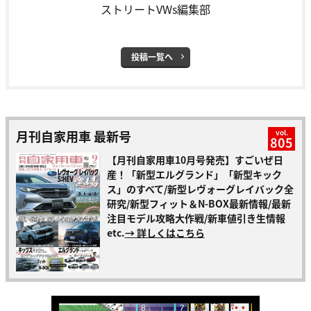
ストリートVWs編集部
投稿一覧へ
月刊自家用車 最新号
vol.
805
【月刊自家用車10月号発売】すごいぜ日
産！「新型エルグランド」「新型キック
ス」のすべて/新型レヴォーグレイバック全
研究/新型フィット＆N-BOX最新情報/最新
注目モデル攻略大作戦/新車値引き生情報
etc.
→ 詳しくはこちら