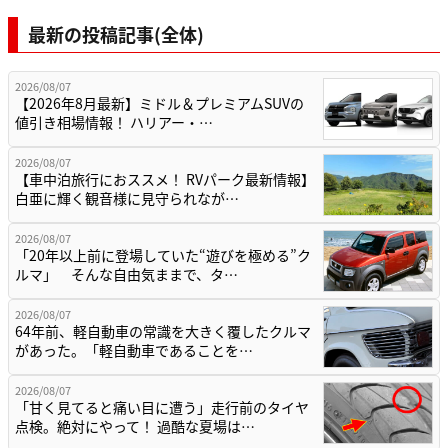
最新の投稿記事(全体)
2026/08/07
【2026年8月最新】ミドル＆プレミアムSUVの
値引き相場情報！ ハリアー・…
2026/08/07
【車中泊旅行におススメ！ RVパーク最新情報】
白亜に輝く観音様に見守られなが…
2026/08/07
「20年以上前に登場していた“遊びを極める”ク
ルマ」 そんな自由気ままで、タ…
2026/08/07
64年前、軽自動車の常識を大きく覆したクルマ
があった。「軽自動車であることを…
2026/08/07
「甘く見てると痛い目に遭う」走行前のタイヤ
点検。絶対にやって！ 過酷な夏場は…