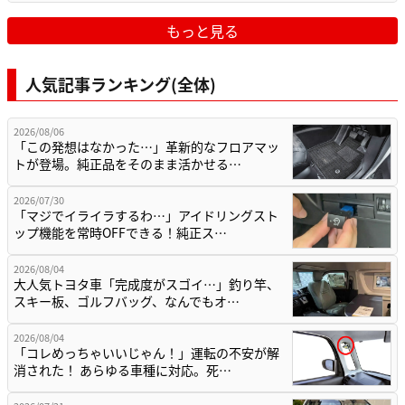
もっと見る
人気記事ランキング(全体)
2026/08/06
「この発想はなかった…」革新的なフロアマッ
トが登場。純正品をそのまま活かせる…
2026/07/30
「マジでイライラするわ…」アイドリングスト
ップ機能を常時OFFできる！純正ス…
2026/08/04
大人気トヨタ車「完成度がスゴイ…」釣り竿、
スキー板、ゴルフバッグ、なんでもオ…
2026/08/04
「コレめっちゃいいじゃん！」運転の不安が解
消された！ あらゆる車種に対応。死…