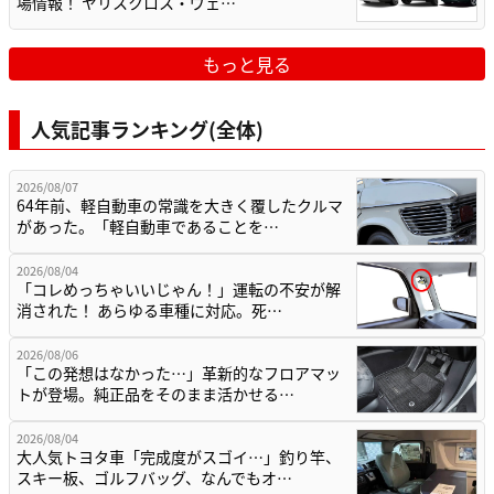
場情報！ ヤリスクロス・ヴェ…
もっと見る
人気記事ランキング(全体)
2026/08/07
64年前、軽自動車の常識を大きく覆したクルマ
があった。「軽自動車であることを…
2026/08/04
「コレめっちゃいいじゃん！」運転の不安が解
消された！ あらゆる車種に対応。死…
2026/08/06
「この発想はなかった…」革新的なフロアマッ
トが登場。純正品をそのまま活かせる…
2026/08/04
大人気トヨタ車「完成度がスゴイ…」釣り竿、
スキー板、ゴルフバッグ、なんでもオ…