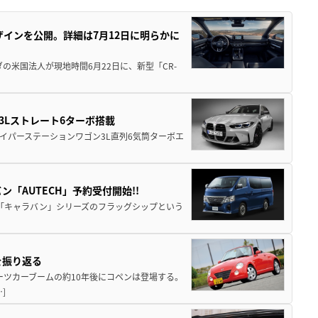
ザインを公開。詳細は7月12日に明らかに
の米国法人が現地時間6月22日に、新型「CR-
]
、3Lストレート6ターボ搭載
.9 秒のハイパーステーションワゴン3L直列6気筒ターボエ
「AUTECH」予約受付開始!!
装着車「キャラバン」シリーズのフラッグシップという
を振り返る
ーツカーブームの約10年後にコペンは登場する。
]