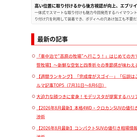
高い位置に取り付けるから後方視認が向上、エブリ
一体式でスマートな取り付けも魅力今回発売するハイマウン
り付け穴を利用して装着でき、ボディへの穴あけ加工も不要だ。
最新の記事
「車中泊で“高原の牧場”へ行こう！」はじめての方で
笹牧場】～新鮮な空気と四季折々の季節感が味わえ
【週間ランキング】「完成度がスゴイ…」「伝説はこ
ルマ記事TOP5（7月31日〜8月6日）
大迫力な顔つきに変身！モデリスタが提案するハリ
【2026年8月最新】本格4WD・クロカンSUVの
渉術
【2026年8月最新】コンパクトSUVの値引き相場情
渉術