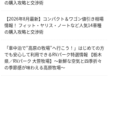
の購入攻略と交渉術
【2026年8月最新】コンパクト＆ワゴン値引き相場
情報！ フィット・ヤリス・ノートなど人気14車種
の購入攻略と交渉術
「車中泊で“高原の牧場”へ行こう！」はじめての方
でも安心して利用できるRVパーク特選情報 【栃木
県／RVパーク 大笹牧場】～新鮮な空気と四季折々
の季節感が味わえる高原牧場～