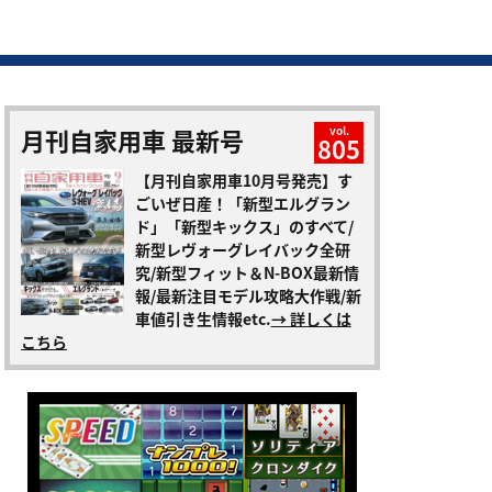
月刊自家用車 最新号
vol.
805
【月刊自家用車10月号発売】す
ごいぜ日産！「新型エルグラン
ド」「新型キックス」のすべて/
新型レヴォーグレイバック全研
究/新型フィット＆N-BOX最新情
報/最新注目モデル攻略大作戦/新
車値引き生情報etc.
→ 詳しくは
こちら