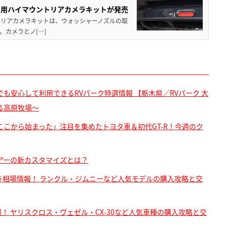
イ用ハイマウントリアカメラキットが発売
トリアカメラキットは、ウォッシャーノズルの取
カメラとノ[…]
も安心して利用できるRVパーク特選情報 【栃木県／RVパーク 大
る高原牧場～
こから始まった」注目を集めたトヨタ車＆初代GT-R！今週のク
アーの新カスタマイズとは？
値引き相場情報！ ランクル・ジムニーなど人気モデルの購入攻略と交
報！ ヤリスクロス・ヴェゼル・CX-30など人気車種の購入攻略と交