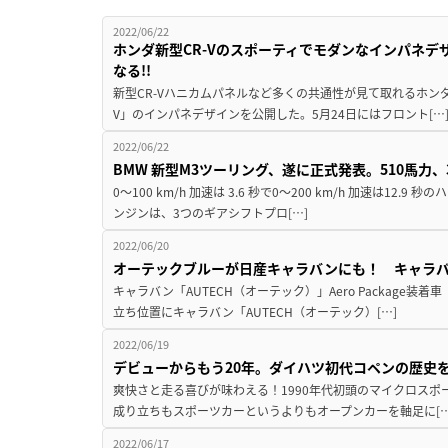
2022/06/22
ホンダ新型CR-Vのスポーティでモダンなインパネデ
なる!!
新型CR-Vハニカムパネルなど多くの共通性が見て取れるホンダ
V」のインパネデザインを公開した。5月24日にはフロント[…
2022/06/22
BMW 新型M3ツーリング、遂に正式発表。510馬力
0～100 km/h 加速は 3.6 秒で0～200 km/h 加速は12
ンジンは、3つのギアシフトプロ[…]
2022/06/20
オーテックブルーが日産キャラバンにも！ キャラバン
キャラバン「AUTECH（オーテック）」Aero Package
立ち位置にキャラバン「AUTECH（オーテック）[…]
2022/06/19
デビューからもう20年。ダイハツ初代コペンの歴史
爽快さと走る喜びが味わえる！1990年代初頭のマイクロスポ
成り立ちもスポーツカーというよりもオープンカーを軸足に[…
2022/06/17