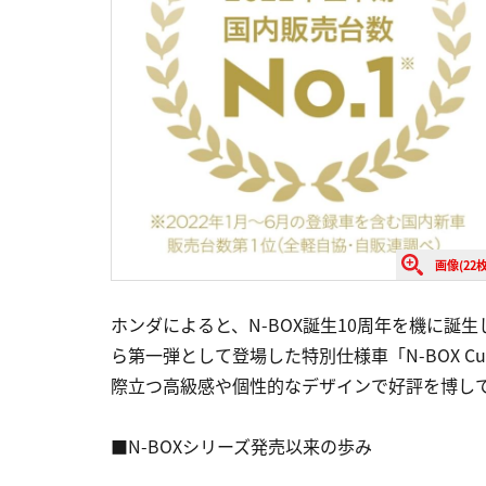
画像(22枚
ホンダによると、N-BOX誕生10周年を機に誕生
ら第一弾として登場した特別仕様車「N-BOX Cus
際立つ高級感や個性的なデザインで好評を博し
■N-BOXシリーズ発売以来の歩み