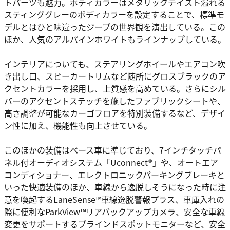
トパーツも魅力。ボディカラーはメタリックテイスト溢れる
スティンググレーのボディカラーを設定することで、標準モ
デルとはひと味違ったジープの世界観を演出している。この
ほか、人気のアルパインホワイトもラインナップしている。
インテリアについても、ステアリングホイールやエアコン吹
き出し口、スピーカートリムなど随所にグロスブラックのア
クセントカラーを採用し、上質感を高めている。さらにシル
バーのアクセントステッチを施したファブリックシートや、
高さ調整が可能なカーゴフロアを特別装備するなど、デザイ
ン性に加え、機能性も向上させている。
このほかの装備はベース車に準じており、7インチタッチパ
ネル付オーディオシステム「Uconnect®」や、オートエア
コンディショナー、エレクトロニックパーキングブレーキと
いった快適装備のほか、車線から逸脱しそうになった時に注
意を喚起するLaneSense™車線逸脱警報プラス、車庫入れの
際に便利なParkView™リアバックアップカメラ、安全な車線
変更をサポートするブラインドスポットモニターなど、安全