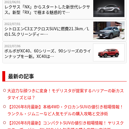
2022/06/01
レクサス「NX」からスタートした新世代レクサ
ス。新型「RX」で極まる魅惑的で…
2022/07/01
シトロエンC3エアクロスSUVに燃費21.3km／L
の1.5Lクリーンディー…
2022/07/06
ボルボがXC40、60シリーズ、90シリーズのライ
ンナップを一新。XC40は…
最新の記事
大迫力な顔つきに変身！モデリスタが提案するハリアーの新カス
タマイズとは？
【2026年8月最新】本格4WD・クロカンSUVの値引き相場情報！
ランクル・ジムニーなど人気モデルの購入攻略と交渉術
【2026年8月最新】コンパクトSUVの値引き相場情報！ ヤリスク