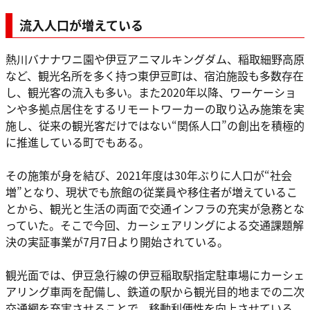
流入人口が増えている
熱川バナナワニ園や伊豆アニマルキングダム、稲取細野高原
など、観光名所を多く持つ東伊豆町は、宿泊施設も多数存在
し、観光客の流入も多い。また2020年以降、ワーケーショ
ンや多拠点居住をするリモートワーカーの取り込み施策を実
施し、従来の観光客だけではない“関係人口”の創出を積極的
に推進している町でもある。
その施策が身を結び、2021年度は30年ぶりに人口が“社会
増”となり、現状でも旅館の従業員や移住者が増えているこ
とから、観光と生活の両面で交通インフラの充実が急務とな
っていた。そこで今回、カーシェアリングによる交通課題解
決の実証事業が7月7日より開始されている。
観光面では、伊豆急行線の伊豆稲取駅指定駐車場にカーシェ
アリング車両を配備し、鉄道の駅から観光目的地までの二次
交通網を充実させることで、移動利便性を向上させている。