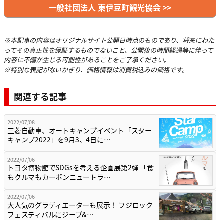
一般社団法人 東伊豆町観光協会 >>
※本記事の内容はオリジナルサイト公開日時点のものであり、将来にわた
ってその真正性を保証するものでないこと、公開後の時間経過等に伴って
内容に不備が生じる可能性があることをご了承ください。
※特別な表記がないかぎり、価格情報は消費税込みの価格です。
関連する記事
2022/07/08
三菱自動車、オートキャンプイベント「スター
キャンプ2022」を9月3、4日に…
2022/07/06
トヨタ博物館でSDGsを考える企画展第2弾 「食
もクルマもカーボンニュートラ…
2022/07/06
大人気のグラディエーターも展示！ フジロック
フェスティバルにジープ&…