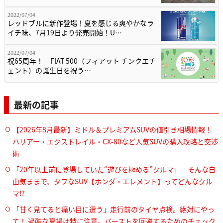
2022/07/04
レッドブルに新作登場！夏を感じる爽やかなラ
イチ味、7月19日より発売開始！U…
2022/07/04
祝65周年！ FIAT 500（フィアット チンクエチ
ェント）の誕生日を祝う…
最新の記事
【2026年8月最新】ミドル＆プレミアムSUVの値引き相場情報！
ハリアー・エクストレイル・CX-80など人気SUVの購入攻略と交渉
術
「20年以上前に登場していた“遊びを極める”クルマ」 そんな自
由気ままで、タフなSUV【ホンダ・エレメント】ってどんなクル
マ⁉︎
「甘く見てると痛い目に遭う」走行前のタイヤ点検。絶対にやっ
て！ 過酷な夏場は特に注意。バーストを回避するためのチェック