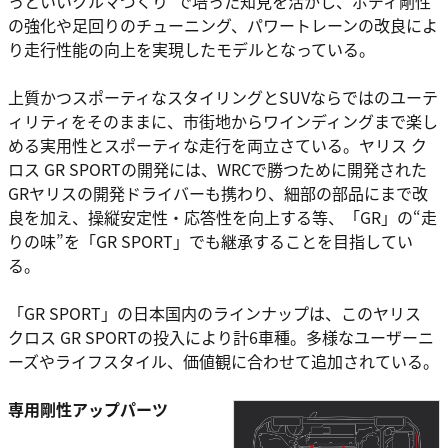
っといいクルマづくり”で培った知見を活かし、ボディ剛性
の強化や足回りのチューニング、パワートレーンの改良によ
り走行性能の向上を実現したモデルとなっている。
上質かつスポーティなスタイリングとSUVならではのユーテ
ィリティをそのままに、市街地からワインディングまで楽し
める実用性とスポーティな走行を両立さている。ヤリス ク
ロス GR SPORTの開発には、WRCで勝つために開発された
GRヤリスの開発ドライバーも携わり、細部の部品にまで改
良を加え、操縦安定性・応答性を向上する等、「GR」の“走
りの味”を「GR SPORT」でも継承することを目指してい
る。
「GR SPORT」の日本国内のラインナップは、このヤリス
クロス GR SPORTの投入により計6車種。多様なユーザーニ
ーズやライフスタイル、価値観に合わせて追加されている。
専用剛性アップパーツ