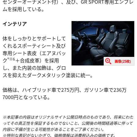
センターオーナメント付）、及び、GR SPORT専用エンブレ
ムを採用している。
インテリア
体をしっかりとサポートして
くれるスポーティシート及び
専用シート表皮（エアヌバッ
®※6
ク
＋合成皮革）を採用
画像(25枚)
し、また内装の加飾は、グロ
スを抑えたダークメタリック塗装に統一。
価格は、ハイブリッド車で275万円、ガソリン車で236万
7000円となっている。
※本記事の内容はオリジナルサイト公開日時点のものであり、将来にわた
ってその真正性を保証するものでないこと、公開後の時間経過等に伴って
内容に不備が生じる可能性があることをご了承ください。
※特別な表記がないかぎり、価格情報は消費税込みの価格です。