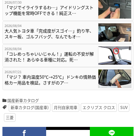
2026/07/30
「マジでイライラするわ…」アイドリングスト
ップ機能を常時OFFできる！純正ス…
2026/08/04
大人気トヨタ車「完成度がスゴイ…」釣り竿、
スキー板、ゴルフバッグ、なんでもオ…
2026/08/04
「コレめっちゃいいじゃん！」運転の不安が解
消された！ あらゆる車種に対応。死…
2026/07/21
「マジ？ 車内温度50℃→25℃」ドンキの情熱価
格カー用品を検証。さすがのア…
国産新車カタログ
新車カタログ(国産車)
月刊自家用車
エクリプス クロス
SUV
三菱