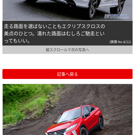
走る路面を選ばないこともエクリプスクロスの
美点のひとつ。濡れた路面はむしろご馳走とい
ってもいい。
(画像 No.8/11)
縦スクロールで次の写真へ
記事へ戻る