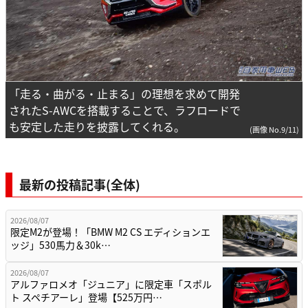
「走る・曲がる・止まる」の理想を求めて開発
されたS-AWCを搭載することで、ラフロードで
も安定した走りを披露してくれる。
(画像 No.9/11)
最新の投稿記事(全体)
2026/08/07
限定M2が登場！「BMW M2 CS エディションエ
ッジ」530馬力＆30k…
2026/08/07
アルファロメオ「ジュニア」に限定車「スポル
ト スペチアーレ」登場【525万円…