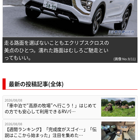
走る路面を選ばないこともエクリプスクロスの
美点のひとつ。濡れた路面はむしろご馳走とい
ってもいい。
(画像 No.9/11)
最新の投稿記事(全体)
2026/08/08
「車中泊で“高原の牧場”へ行こう！」はじめて
の方でも安心して利用できるRVパ…
2026/08/08
【週間ランキング】「完成度がスゴイ…」「伝
説はここから始まった」注目を集めた…