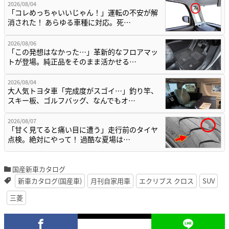
2026/08/04
「コレめっちゃいいじゃん！」運転の不安が解
消された！ あらゆる車種に対応。死…
2026/08/06
「この発想はなかった…」革新的なフロアマッ
トが登場。純正品をそのまま活かせる…
2026/08/04
大人気トヨタ車「完成度がスゴイ…」釣り竿、
スキー板、ゴルフバッグ、なんでもオ…
2026/08/07
「甘く見てると痛い目に遭う」走行前のタイヤ
点検。絶対にやって！ 過酷な夏場は…
国産新車カタログ
新車カタログ(国産車)
月刊自家用車
エクリプス クロス
SUV
三菱