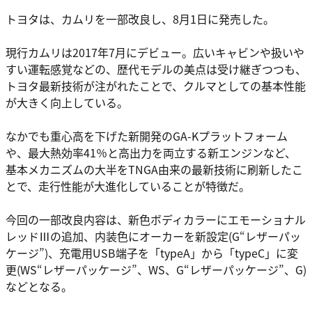
トヨタは、カムリを一部改良し、8月1日に発売した。
現行カムリは2017年7月にデビュー。広いキャビンや扱いや
すい運転感覚などの、歴代モデルの美点は受け継ぎつつも、
トヨタ最新技術が注がれたことで、クルマとしての基本性能
が大きく向上している。
なかでも重心高を下げた新開発のGA-Kプラットフォーム
や、最大熱効率41％と高出力を両立する新エンジンなど、
基本メカニズムの大半をTNGA由来の最新技術に刷新したこ
とで、走行性能が大進化していることが特徴だ。
今回の一部改良内容は、新色ボディカラーにエモーショナル
レッドⅢの追加、内装色にオーカーを新設定(G“レザーパッ
ケージ”)、充電用USB端子を「typeA」から「typeC」に変
更(WS“レザーパッケージ”、WS、G“レザーパッケージ”、G)
などとなる。