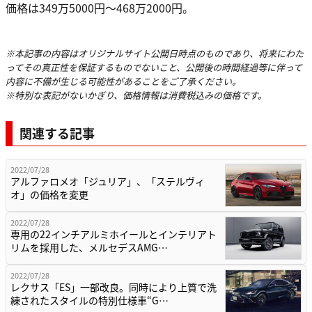
価格は349万5000円〜468万2000円。
※本記事の内容はオリジナルサイト公開日時点のものであり、将来にわた
ってその真正性を保証するものでないこと、公開後の時間経過等に伴って
内容に不備が生じる可能性があることをご了承ください。
※特別な表記がないかぎり、価格情報は消費税込みの価格です。
関連する記事
2022/07/28
アルファロメオ「ジュリア」、「ステルヴィ
オ」の価格を変更
2022/07/28
専用の22インチアルミホイールとインテリアト
リムを採用した、メルセデスAMG…
2022/07/28
レクサス「ES」一部改良。同時により上質で洗
練されたスタイルの特別仕様車“G…