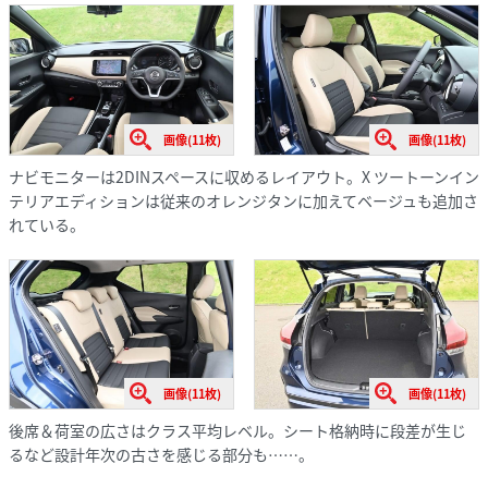
画像(11枚)
画像(11枚)
ナビモニターは2DINスペースに収めるレイアウト。X ツートーンイン
テリアエディションは従来のオレンジタンに加えてベージュも追加さ
れている。
画像(11枚)
画像(11枚)
後席＆荷室の広さはクラス平均レベル。シート格納時に段差が生じ
るなど設計年次の古さを感じる部分も……。