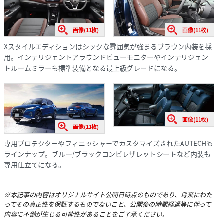
画像(11枚)
画像(11枚)
Xスタイルエディションはシックな雰囲気が強まるブラウン内装を採
用。インテリジェントアラウンドビューモニターやインテリジェン
トルームミラーも標準装備となる最上級グレードになる。
画像(11枚)
画像(11枚)
専用プロテクターやフィニッシャーでカスタマイズされたAUTECHも
ラインナップ。ブルー/ブラックコンビレザレットシートなど内装も
専用仕立てになる。
※本記事の内容はオリジナルサイト公開日時点のものであり、将来にわた
ってその真正性を保証するものでないこと、公開後の時間経過等に伴って
内容に不備が生じる可能性があることをご了承ください。