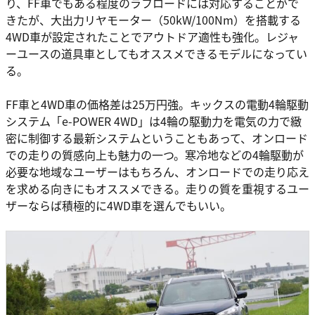
り、FF車でもある程度のラフロードには対応することがで
きたが、大出力リヤモーター（50kW/100Nm）を搭載する
4WD車が設定されたことでアウトドア適性も強化。レジャ
ーユースの道具車としてもオススメできるモデルになってい
る。
FF車と4WD車の価格差は25万円強。キックスの電動4輪駆動
システム「e-POWER 4WD」は4輪の駆動力を電気の力で緻
密に制御する最新システムということもあって、オンロード
での走りの質感向上も魅力の一つ。寒冷地などの4輪駆動が
必要な地域なユーザーはもちろん、オンロードでの走り応え
を求める向きにもオススメできる。走りの質を重視するユー
ザーならば積極的に4WD車を選んでもいい。