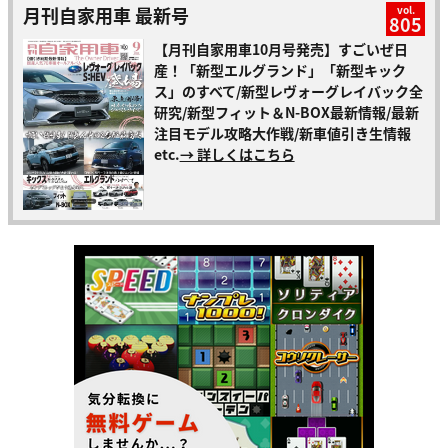
月刊自家用車 最新号
vol.
805
【月刊自家用車10月号発売】すごいぜ日
産！「新型エルグランド」「新型キック
ス」のすべて/新型レヴォーグレイバック全
研究/新型フィット＆N-BOX最新情報/最新
注目モデル攻略大作戦/新車値引き生情報
etc.
→ 詳しくはこちら