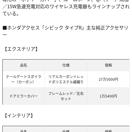
／15W急速充電対応のワイヤレス充電器もラインナップされ
ている。
■ホンダアクセス「シビック タイプR」主な純正アクセサリ
ー
【エクステリア】
品名
仕様
価格
テールゲートスポイラ
リアルカーボン×レッ
27万5000円
ー（カーボン）
ドポリエステル綾織り
フレームレッド／左右
ドアミラーカバー
1万5400円
セット
【インテリア】
品名
仕様
価格