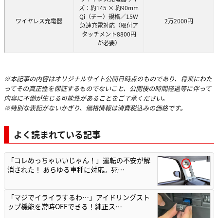
ズ：約145 × 約90mm
Qi（チー）規格／15W
ワイヤレス充電器
2万2000円
急速充電対応（取付ア
タッチメント8800円
が必要）
※本記事の内容はオリジナルサイト公開日時点のものであり、将来にわた
ってその真正性を保証するものでないこと、公開後の時間経過等に伴って
内容に不備が生じる可能性があることをご了承ください。
※特別な表記がないかぎり、価格情報は消費税込みの価格です。
よく読まれている記事
「コレめっちゃいいじゃん！」運転の不安が解
消された！ あらゆる車種に対応。死…
「マジでイライラするわ…」アイドリングスト
ップ機能を常時OFFできる！純正ス…