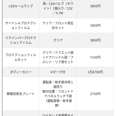
用／LEDバルブ（ホワ
LEDルームランプ
3850円
イト）1個入り／12V
／0.7W
サイドシルプロテクシ
クリア／フロント用左
3850円
ョンフィルム
右セット
リアバンパープロテク
クリア
3850円
ションフィルム
クリア／ドアエッジ部
プロテクションフィル
＋ドアハンドル部／フ
7150円
ムセット
ロント・リア用セット
ボディーカバー
Hマーク付
1万8700円
運転席・助手席共用１
個売り
取付位置：フロントド
静電気除去プレート
2750円
アパネルラッチ下部
（運転席側・助手席
側）
ワイヤレス充電器サイ