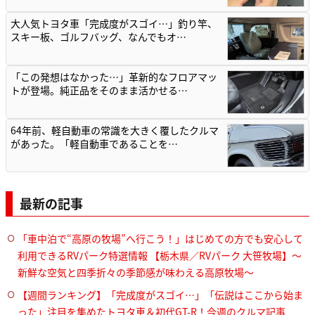
大人気トヨタ車「完成度がスゴイ…」釣り竿、
スキー板、ゴルフバッグ、なんでもオ…
「この発想はなかった…」革新的なフロアマッ
トが登場。純正品をそのまま活かせる…
64年前、軽自動車の常識を大きく覆したクルマ
があった。「軽自動車であることを…
最新の記事
「車中泊で“高原の牧場”へ行こう！」はじめての方でも安心して
利用できるRVパーク特選情報 【栃木県／RVパーク 大笹牧場】～
新鮮な空気と四季折々の季節感が味わえる高原牧場～
【週間ランキング】「完成度がスゴイ…」「伝説はここから始ま
った」注目を集めたトヨタ車＆初代GT-R！今週のクルマ記事