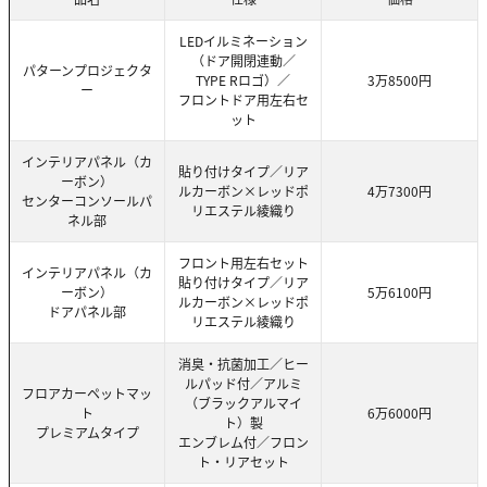
LEDイルミネーション
（ドア開閉連動／
パターンプロジェクタ
TYPE Rロゴ）／
3万8500円
ー
フロントドア用左右セ
ット
インテリアパネル（カ
貼り付けタイプ／リア
ーボン）
ルカーボン×レッドポ
4万7300円
センターコンソールパ
リエステル綾織り
ネル部
フロント用左右セット
インテリアパネル（カ
貼り付けタイプ／リア
ーボン）
5万6100円
ルカーボン×レッドポ
ドアパネル部
リエステル綾織り
消臭・抗菌加工／ヒー
ルパッド付／アルミ
フロアカーペットマッ
（ブラックアルマイ
ト
6万6000円
ト）製
プレミアムタイプ
エンブレム付／フロン
ト・リアセット