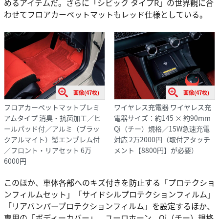
めるアイテムだ。さらに「シビック タイプR」の世界観に合
わせてフロアカーペットマットもレッド仕様としている。
画像(47枚)
画像(47枚)
フロアカーペットマットプレミ
ワイヤレス充電器 ワイヤレス充
アムタイプ 消臭・抗菌加工／ヒ
電器サイズ：約145 × 約90mm
ールパッド付／アルミ（ブラッ
Qi（チー）規格／15W急速充電
クアルマイト）製エンブレム付
対応 2万2000円（取付アタッチ
／フロント・リアセット 6万
メント【8800円】が必要）
6000円
このほか、車体各部へのキズ付きを防止する「プロテクショ
ンフィルムセット」「サイドシルプロテクションフィルム」
「リアバンパープロテクションフィルム」を設定するほか、
専用の「ボディーカバー」、ユーロホーン、Qi（チー）規格