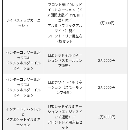
フロント部LEDレッド
イルミネーション（ド
ア開閉連動／TYPE Rロ
サイドステップガーニ
ゴ）付／
3万800円
ッシュ
アルミ（ブラックアル
マイト）製／
フロント・リア用左右
4枚セット
センターコンソールボ
LEDレッドイルミネー
ックス&
ション（スモールラン
2万2000円
ドリンクホルダーイル
プ連動）
ミネーション
センターコンソールボ
LEDホワイトイルミネ
ックス&
ーション（スモールラ
2万2000円
ドリンクホルダーイル
ンプ連動）
ミネーション
LEDレッドイルミネー
インナードアハンドル
ション（エンジンスイ
&
ッチ連動）／
1万4300円
ドアポケットイルミネ
フロントドア用左右セ
ーション
ット