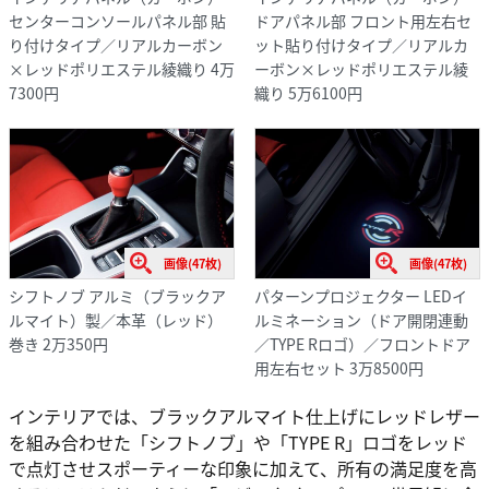
センターコンソールパネル部 貼
ドアパネル部 フロント用左右セ
り付けタイプ／リアルカーボン
ット貼り付けタイプ／リアルカ
×レッドポリエステル綾織り 4万
ーボン×レッドポリエステル綾
7300円
織り 5万6100円
画像(47枚)
画像(47枚)
シフトノブ アルミ（ブラックア
パターンプロジェクター LEDイ
ルマイト）製／本革（レッド）
ルミネーション（ドア開閉連動
巻き 2万350円
／TYPE Rロゴ）／フロントドア
用左右セット 3万8500円
インテリアでは、ブラックアルマイト仕上げにレッドレザー
を組み合わせた「シフトノブ」や「TYPE R」ロゴをレッド
で点灯させスポーティーな印象に加えて、所有の満足度を高