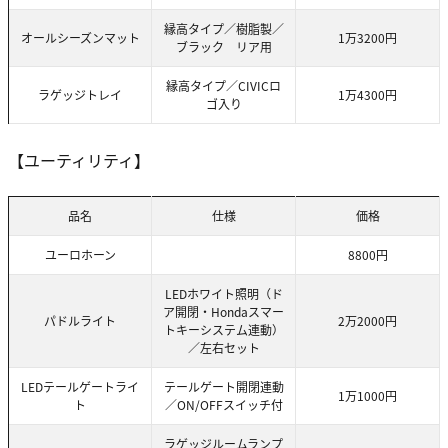
縁高タイプ／樹脂製／
オールシーズンマット
1万3200円
ブラック リア用
縁高タイプ／CIVICロ
ラゲッジトレイ
1万4300円
ゴ入り
【ユーティリティ】
品名
仕様
価格
ユーロホーン
8800円
LEDホワイト照明（ド
ア開閉・Hondaスマー
パドルライト
2万2000円
トキーシステム連動）
／左右セット
LEDテールゲートライ
テールゲート開閉連動
1万1000円
ト
／ON/OFFスイッチ付
ラゲッジルームランプ