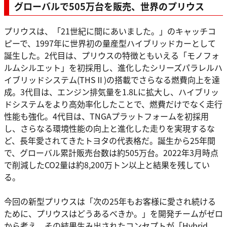
グローバルで505万台を販売、世界のプリウス
プリウスは、「21世紀に間にあいました。」のキャッチコ
ピーで、1997年に世界初の量産型ハイブリッドカーとして
誕生した。2代目は、プリウスの特徴ともいえる「モノフォ
ルムシルエット」を初採用し、進化したシリーズパラレルハ
イブリッドシステム(THSⅡ)の搭載でさらなる燃費向上を達
成。3代目は、エンジン排気量を1.8Lに拡大し、ハイブリッ
ドシステムをより高効率化したことで、燃費だけでなく走行
性能も強化。4代目は、TNGAプラットフォームを初採用
し、さらなる環境性能の向上と進化した走りを実現するな
ど、長年愛されてきたトヨタの代表格だ。誕生から25年間
で、グローバル累計販売台数は約505万台。2022年3月時点
で削減したCO2量は約8,200万トン以上と結果を残してい
る。
今回の新型プリウスは「次の25年もお客様に愛され続ける
ために、プリウスはどうあるべきか。」を開発チームがゼロ
から考え、その結果生み出されたコンセプトが「Hybrid