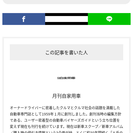
この記事を書いた人
月刊自家用車
オーナードライバーに密着したクルマとクルマ社会の話題を満載した
自動車専門誌として1959年１月に創刊しました。創刊当時の編集方針
である、ユーザー密着型の自動車バイヤーズガイドという立ち位置を
変えず現在も刊行を続けています。現在は新車スクープ／新車アルバム
／購入時の値引き情報という3企画が柱。とくに約30年間続く「Ｘ氏の