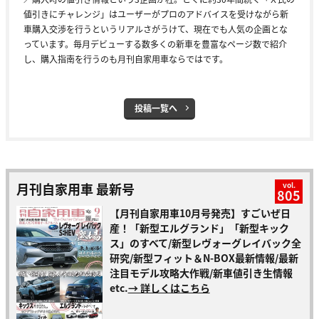
値引きにチャレンジ」はユーザーがプロのアドバイスを受けながら新
車購入交渉を行うというリアルさがうけて、現在でも人気の企画とな
っています。毎月デビューする数多くの新車を豊富なページ数で紹介
し、購入指南を行うのも月刊自家用車ならではです。
投稿一覧へ
月刊自家用車 最新号
vol.
805
【月刊自家用車10月号発売】すごいぜ日
産！「新型エルグランド」「新型キック
ス」のすべて/新型レヴォーグレイバック全
研究/新型フィット＆N-BOX最新情報/最新
注目モデル攻略大作戦/新車値引き生情報
etc.
→ 詳しくはこちら