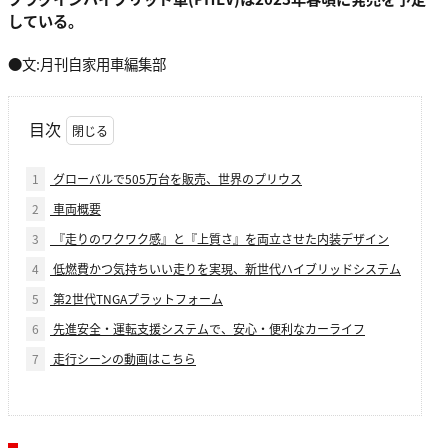
している。
●文:月刊自家用車編集部
目次
1
グローバルで505万台を販売、世界のプリウス
2
車両概要
3
『走りのワクワク感』と『上質さ』を両立させた内装デザイン
4
低燃費かつ気持ちいい走りを実現、新世代ハイブリッドシステム
5
第2世代TNGAプラットフォーム
6
先進安全・運転支援システムで、安心・便利なカーライフ
7
走行シーンの動画はこちら