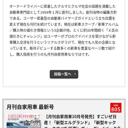
オーナードライバーに密着したクルマとクルマ社会の話題を満載した
自動車専門誌として1959年１月に創刊しました。創刊当時の編集方針
である、ユーザー密着型の自動車バイヤーズガイドという立ち位置を
変えず現在も刊行を続けています。現在は新車スクープ／新車アルバム
／購入時の値引き情報という3企画が柱。とくに約30年間続く「Ｘ氏の
値引きにチャレンジ」はユーザーがプロのアドバイスを受けながら新
車購入交渉を行うというリアルさがうけて、現在でも人気の企画とな
っています。毎月デビューする数多くの新車を豊富なページ数で紹介
し、購入指南を行うのも月刊自家用車ならではです。
投稿一覧へ
月刊自家用車 最新号
vol.
805
【月刊自家用車10月号発売】すごいぜ日
産！「新型エルグランド」「新型キック