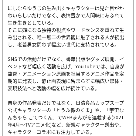
にしむらゆうじの生み出すキャラクターは見た目がか
わいらしいだけでなく、表情豊かで人間味にあふれて
生き生きとしている。
そこに癖になる独特の視点やワードセンスを重ねて生
み出される、唯一無二の世界観に魅了される人が続出
し、老若男女問わず幅広い世代に支持されている。
SNSでの活動だけでなく、書籍出版やグッズ展開、イ
ベントなど幅広く活動を広げ、YouTubeでは、自身が
監督・アニメーション原画を担当するアニメ作品を定
期的に発表し、静止画表現に留まらずに幅広い媒体・
表現技法へと活動の幅を広げ続けている。
自身の作品発表だけではなく、日清食品カップスープ
公式キャラクターの「とうふ係のくま」や、「宇宙な
んちゃら こてつくん」でWEBまんがを連載する(2021
年4月〜TVアニメ化)など、新規キャラクター創出や、
キャラクターコラボにも注力している。