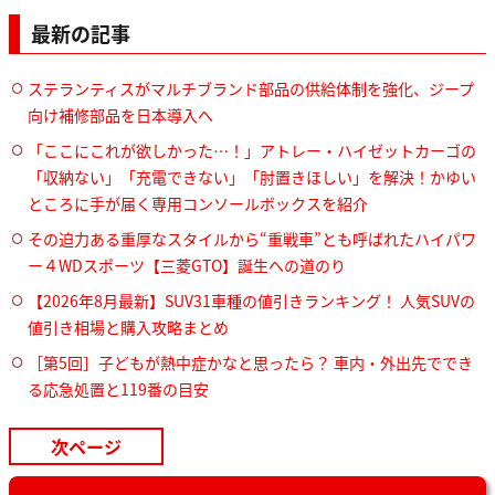
最新の記事
ステランティスがマルチブランド部品の供給体制を強化、ジープ
向け補修部品を日本導入へ
「ここにこれが欲しかった…！」アトレー・ハイゼットカーゴの
「収納ない」「充電できない」「肘置きほしい」を解決！かゆい
ところに手が届く専用コンソールボックスを紹介
その迫力ある重厚なスタイルから“重戦車”とも呼ばれたハイパワ
ー４WDスポーツ【三菱GTO】誕生への道のり
【2026年8月最新】SUV31車種の値引きランキング！ 人気SUVの
値引き相場と購入攻略まとめ
［第5回］子どもが熱中症かなと思ったら？ 車内・外出先ででき
る応急処置と119番の目安
次ページ