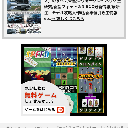
ス」のすべて/新型レヴォーグレイバック全
研究/新型フィット＆N-BOX最新情報/最新
注目モデル攻略大作戦/新車値引き生情報
etc.
→ 詳しくはこちら
HOME
ニュース
「ボーっと生きてんじゃねーよ！」と叱られるか