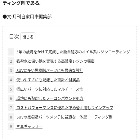
ティング剤である。
●文:月刊自家用車編集部
目次
1
5年の歳月をかけて完成した独自処方のオイル系レジンコーティング
2
強撥水と深い艶を実現する高濃度レジンの秘密
3
SUVに多い黒樹脂パーツにも最適な設計
4
使いやすさにも配慮した設計と付属品
5
幅広いパーツに対応したマルチユース性
6
環境にも配慮したノーコンパウンド処方
7
コストパフォーマンスに優れた詰め替え用もラインアップ
8
SUVの黒樹脂パーツメンテに最適な一体型コーティング剤
9
写真ギャラリー