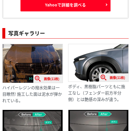
Yahooで詳細を調べる
写真ギャラリー
画像(11枚)
画像(11枚)
ボディ、黒樹脂パーツともに施
ハイパーレジンの撥水効果は一
工なし（フェンダー前方半分
目瞭然! 施工した面は泥水が弾か
側）とは艶感の深みが違う。
れている。