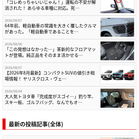
「コレめっちゃいいじゃん！」運転の不安が解
消された！ あらゆる車種に対応。死…
2026/08/07
64年前、軽自動車の常識を大きく覆したクルマ
があった。「軽自動車であることを…
2026/08/06
「この発想はなかった…」革新的なフロアマッ
トが登場。純正品をそのまま活かせる…
2026/08/07
【2026年8月最新】コンパクトSUVの値引き相
場情報！ ヤリスクロス・ヴェ…
2026/08/04
大人気トヨタ車「完成度がスゴイ…」釣り竿、
スキー板、ゴルフバッグ、なんでもオ…
最新の投稿記事(全体)