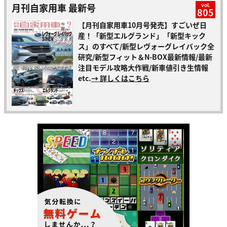
月刊自家用車 最新号
vol.
805
【月刊自家用車10月号発売】すごいぜ日
産！「新型エルグランド」「新型キック
ス」のすべて/新型レヴォーグレイバック全
研究/新型フィット＆N-BOX最新情報/最新
注目モデル攻略大作戦/新車値引き生情報
etc.
→ 詳しくはこちら