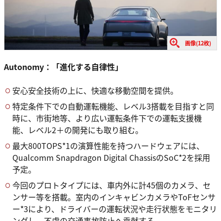
画像(12枚)
Autonomy：「進化する自律性」
安心安全技術の上に、快適な移動空間を提供。
特定条件下での自動運転機能、レベル3搭載を目指すと同
時に、市街地等、より広い運転条件下での運転支援機
能、レベル2＋の開発にも取り組む。
最大800TOPS*1の演算性能を持つハードウェアには、
Qualcomm Snapdragon Digital ChassisのSoC*2を採用
予定。
今回のプロトタイプには、車内外に計45個のカメラ、セ
ンサー等を搭載。室内のインキャビンカメラやToFセンサ
ー*3により、ドライバーの運転状況や走行状態をモニタリ
ングし、不慮の交通事故防止へ貢献する。