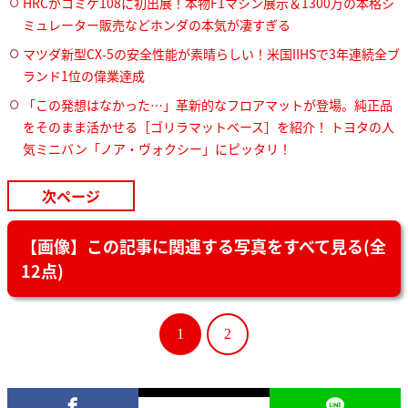
HRCがコミケ108に初出展！本物F1マシン展示＆1300万の本格シ
ミュレーター販売などホンダの本気が凄すぎる
マツダ新型CX-5の安全性能が素晴らしい！米国IIHSで3年連続全ブ
ランド1位の偉業達成
「この発想はなかった…」革新的なフロアマットが登場。純正品
をそのまま活かせる［ゴリラマットベース］を紹介！ トヨタの人
気ミニバン「ノア・ヴォクシー」にピッタリ！
次ページ
【画像】この記事に関連する写真をすべて見る(全
12点)
1
2