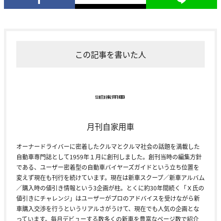
この記事を書いた人
月刊自家用車
オーナードライバーに密着したクルマとクルマ社会の話題を満載した
自動車専門誌として1959年１月に創刊しました。創刊当時の編集方針
である、ユーザー密着型の自動車バイヤーズガイドという立ち位置を
変えず現在も刊行を続けています。現在は新車スクープ／新車アルバム
／購入時の値引き情報という3企画が柱。とくに約30年間続く「Ｘ氏の
値引きにチャレンジ」はユーザーがプロのアドバイスを受けながら新
車購入交渉を行うというリアルさがうけて、現在でも人気の企画とな
っています。毎月デビューする数多くの新車を豊富なページ数で紹介