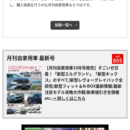
し、購入指南を行うのも月刊自家用車ならではです。
投稿一覧へ
月刊自家用車 最新号
vol.
805
【月刊自家用車10月号発売】すごいぜ日
産！「新型エルグランド」「新型キック
ス」のすべて/新型レヴォーグレイバック全
研究/新型フィット＆N-BOX最新情報/最新
注目モデル攻略大作戦/新車値引き生情報
etc.
→ 詳しくはこちら