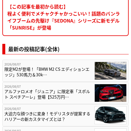
【この記事を最初から読む】
程よく便利でメチャクチャかっこいい！話題のバンラ
イフブームの先駆け『SEDONA』シリーズに新モデル
「SUNRISE」が登場
最新の投稿記事(全体)
2026/08/07
限定M2が登場！「BMW M2 CS エディションエ
ッジ」530馬力＆30k…
2026/08/07
アルファロメオ「ジュニア」に限定車「スポル
ト スペチアーレ」登場【525万円…
2026/08/07
大迫力な顔つきに変身！モデリスタが提案する
ハリアーの新カスタマイズとは？
2026/08/07