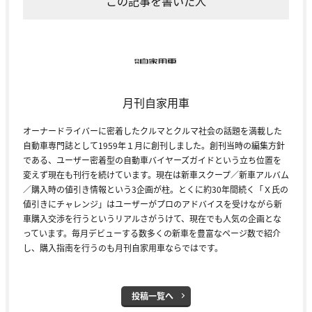
この記事を書いた人
月刊自家用車
オーナードライバーに密着したクルマとクルマ社会の話題を満載した
自動車専門誌として1959年１月に創刊しました。創刊当時の編集方針
である、ユーザー密着型の自動車バイヤーズガイドという立ち位置を
変えず現在も刊行を続けています。現在は新車スクープ／新車アルバム
／購入時の値引き情報という3企画が柱。とくに約30年間続く「Ｘ氏の
値引きにチャレンジ」はユーザーがプロのアドバイスを受けながら新
車購入交渉を行うというリアルさがうけて、現在でも人気の企画とな
っています。毎月デビューする数多くの新車を豊富なページ数で紹介
し、購入指南を行うのも月刊自家用車ならではです。
投稿一覧へ