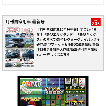
月刊自家用車 最新号
vol.
805
【月刊自家用車10月号発売】すごいぜ日
産！「新型エルグランド」「新型キック
ス」のすべて/新型レヴォーグレイバック全
研究/新型フィット＆N-BOX最新情報/最新
注目モデル攻略大作戦/新車値引き生情報
etc.
→ 詳しくはこちら