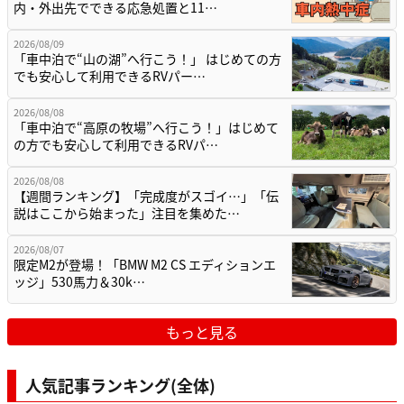
内・外出先でできる応急処置と11…
2026/08/09
「車中泊で“山の湖”へ行こう！」 はじめての方
でも安心して利用できるRVパー…
2026/08/08
「車中泊で“高原の牧場”へ行こう！」はじめて
の方でも安心して利用できるRVパ…
2026/08/08
【週間ランキング】「完成度がスゴイ…」「伝
説はここから始まった」注目を集めた…
2026/08/07
限定M2が登場！「BMW M2 CS エディションエ
ッジ」530馬力＆30k…
もっと見る
人気記事ランキング(全体)