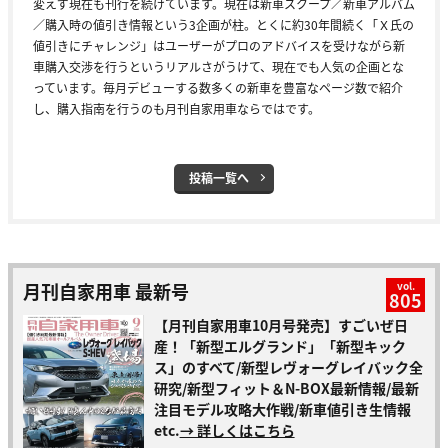
変えず現在も刊行を続けています。現在は新車スクープ／新車アルバム
／購入時の値引き情報という3企画が柱。とくに約30年間続く「Ｘ氏の
値引きにチャレンジ」はユーザーがプロのアドバイスを受けながら新
車購入交渉を行うというリアルさがうけて、現在でも人気の企画とな
っています。毎月デビューする数多くの新車を豊富なページ数で紹介
し、購入指南を行うのも月刊自家用車ならではです。
投稿一覧へ
月刊自家用車 最新号
vol.
805
【月刊自家用車10月号発売】すごいぜ日
産！「新型エルグランド」「新型キック
ス」のすべて/新型レヴォーグレイバック全
研究/新型フィット＆N-BOX最新情報/最新
注目モデル攻略大作戦/新車値引き生情報
etc.
→ 詳しくはこちら