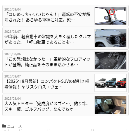
2026/08/04
「コレめっちゃいいじゃん！」運転の不安が解
消された！ あらゆる車種に対応。死…
2026/08/07
64年前、軽自動車の常識を大きく覆したクルマ
があった。「軽自動車であることを…
2026/08/06
「この発想はなかった…」革新的なフロアマッ
トが登場。純正品をそのまま活かせる…
2026/08/07
【2026年8月最新】コンパクトSUVの値引き相
場情報！ ヤリスクロス・ヴェ…
2026/08/04
大人気トヨタ車「完成度がスゴイ…」釣り竿、
スキー板、ゴルフバッグ、なんでもオ…
ニュース