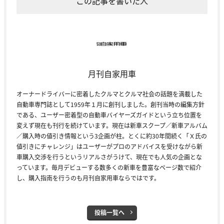
この記事を書いた人
月刊自家用車
オーナードライバーに密着したクルマとクルマ社会の話題を満載した
自動車専門誌として1959年１月に創刊しました。創刊当時の編集方針
である、ユーザー密着型の自動車バイヤーズガイドという立ち位置を
変えず現在も刊行を続けています。現在は新車スクープ／新車アルバム
／購入時の値引き情報という3企画が柱。とくに約30年間続く「Ｘ氏の
値引きにチャレンジ」はユーザーがプロのアドバイスを受けながら新
車購入交渉を行うというリアルさがうけて、現在でも人気の企画とな
っています。毎月デビューする数多くの新車を豊富なページ数で紹介
し、購入指南を行うのも月刊自家用車ならではです。
投稿一覧へ