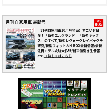
月刊自家用車 最新号
vol.
805
【月刊自家用車10月号発売】すごいぜ日
産！「新型エルグランド」「新型キック
ス」のすべて/新型レヴォーグレイバック全
研究/新型フィット＆N-BOX最新情報/最新
注目モデル攻略大作戦/新車値引き生情報
etc.
→ 詳しくはこちら