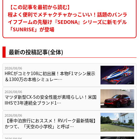
【この記事を最初から読む】
程よく便利でメチャクチャかっこいい！話題のバンラ
イフブームの先駆け『SEDONA』シリーズに新モデル
「SUNRISE」が登場
最新の投稿記事(全体)
2026/08/06
HRCがコミケ108に初出展！本物F1マシン展示
＆1300万の本格シミュレー…
2026/08/06
マツダ新型CX-5の安全性能が素晴らしい！米国
IIHSで3年連続全ブランド1…
2026/08/06
【車中泊旅行におススメ！ RVパーク最新情報】
かつて、「天空の小学校」と呼ば…
2026/08/06