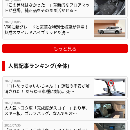
「この発想はなかった…」革新的なフロアマッ
トが登場。純正品をそのまま活かせる…
2026/08/05
V60に新グレードと豪華な特別仕様車が登場！
熟成のマイルドハイブリッド＆洗…
もっと見る
人気記事ランキング(全体)
2026/08/04
「コレめっちゃいいじゃん！」運転の不安が解
消された！ あらゆる車種に対応。死…
2026/08/04
大人気トヨタ車「完成度がスゴイ…」釣り竿、
スキー板、ゴルフバッグ、なんでもオ…
2026/07/30
「マジでイライラするわ…」アイドリングスト