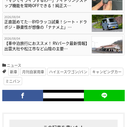
ップ機能を常時OFFできる！純正ス…
2026/08/04
正直舐めてた…BYDラッコ試乗！シート・ドラ
ポジ・静粛性が想像の「ナナメ上」…
2026/08/04
【車中泊旅行におススメ！ RVパーク最新情報】
出雲大社や松江市など山陰の主要…
ニュース
新車
月刊自家用車
ハイエースワゴン/バン
キャンピングカー
ミニバン