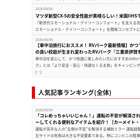
2026/08/06
マツダ新型CX-5の安全性能が素晴らしい！米国IIH
「新世代エモーショナル・デイリーコンフォート」を支える先進安
エモーショナル・デイリーコンフォート」を開発コンセプトに
2026/08/06
【車中泊旅行におススメ！ RVパーク最新情報】か
の良い校庭が生まれ変わったRVパーク『三重県伊賀市
車中泊を安心して、かつ快適に楽しみたい方におすすめのRVパ
ク」とは「より安全・安心・快適なくるま旅」をキャンピン
[…]
人気記事ランキング(全体)
2026/08/04
「コレめっちゃいいじゃん！」運転の不安が解消され
ーしてくれる便利なアイテムを紹介！［カーメイト・CZ
運転が苦手な人の”左側の不安”を解消する補助ミラー 運転経
左サイドの死角は大きな不安要素である。特にコンビニの駐