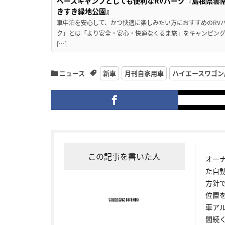
ベースキャンプとしても便利なRVパーク『島根県雲南
きすき緑地公園』
車中泊を安心して、かつ快適に楽しみたい方におすすめのRVパ
ク」とは「より安全・安心・快適なくるま旅」をキャンピン
[…]
ニュース
新車
月刊自家用車
ハイエースワゴン
この記事を書いた人
オー
た自
方針
位置
車ア
間続