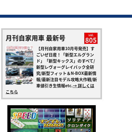
月刊自家用車 最新号
vol.
805
【月刊自家用車10月号発売】す
ごいぜ日産！「新型エルグラン
ド」「新型キックス」のすべて/
新型レヴォーグレイバック全研
究/新型フィット＆N-BOX最新情
報/最新注目モデル攻略大作戦/新
車値引き生情報etc.
→ 詳しくは
こちら