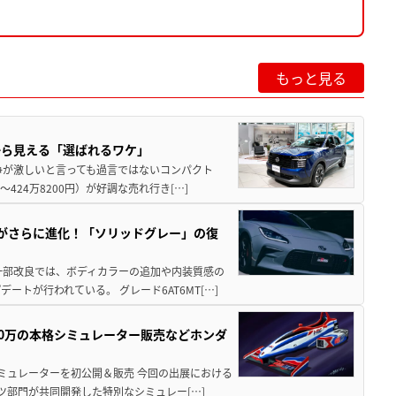
もっと見る
から見える「選ばれるワケ」
争が激しいと言っても過言ではないコンパクト
424万8200円）が好調な売れ行き[…]
りがさらに進化！「ソリッドグレー」の復
一部改良では、ボディカラーの追加や内装質感の
トが行われている。 グレード6AT6MT[…]
300万の本格シミュレーター販売などホンダ
シミュレーターを初公開＆販売 今回の出展における
ツ部門が共同開発した特別なシミュレー[…]