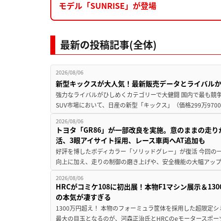
モデル「SUNRISE」が登場
最新の投稿記事(全体)
2026/08/06
新型キックスが大人気！最新販売データとライバル
強力なライバルがひしめくカテゴリーで大健闘 国内で最も競
SUV市場において、日産の新型「キックス」（価格299万9700～
2026/08/06
トヨタ「GR86」が一部改良を実施。意のままの走
活、3眼アイサイト採用、レース車両へAT追加も
好評を博したボディカラー「ソリッドグレー」が復活 今回の
向上に加え、走りの制御の磨き上げや、安全機能の大幅アップデー
2026/08/06
HRCがコミケ108に初出展！本物F1マシン展示＆1
の本気が凄すぎる
1300万円超え！ 本物のフォーミュラ筐体を採用した超限定
最大の目玉となるのが、河森正治氏とHRCのeモータースポー