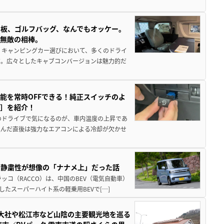
板、ゴルフバッグ、なんでもオッケー。
、無敵の相棒。
 キャンピングカー選びにおいて、多くのドライ
だ。広々としたキャブコンバージョンは魅力的だ
能を常時OFFできる！純正スイッチのよ
ー］を紹介！
のドライブで気になるのが、車内温度の上昇であ
込んだ直後は強力なエアコンによる冷却が欠かせ
・静粛性が想像の「ナナメ上」だった話
ッコ（RACCO）は、中国のBEV（電気自動車）
たスーパーハイト系の軽乗用BEVで[…]
雲大社や松江市など山陰の主要観光地を巡る