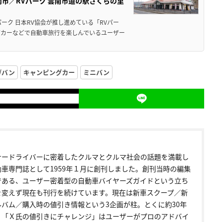
市／RVパーク 雲南市道の駅さくらの里
ーク 日本RV協会が推し進めている「RVパー
グカーなどで自動車旅行を楽しんでいるユーザー
/バン
キャンピングカー
ミニバン
ナードライバーに密着したクルマとクルマ社会の話題を満載し
動車専門誌として1959年１月に創刊しました。創刊当時の編集
である、ユーザー密着型の自動車バイヤーズガイドという立ち
を変えず現在も刊行を続けています。現在は新車スクープ／新
ルバム／購入時の値引き情報という3企画が柱。とくに約30年
く「Ｘ氏の値引きにチャレンジ」はユーザーがプロのアドバイ