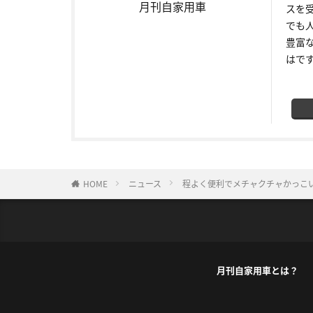
月刊自家用車
スを
でも
豊富
はで
HOME
ニュース
程よく便利でメチャクチャかっこい
月刊自家用車とは？