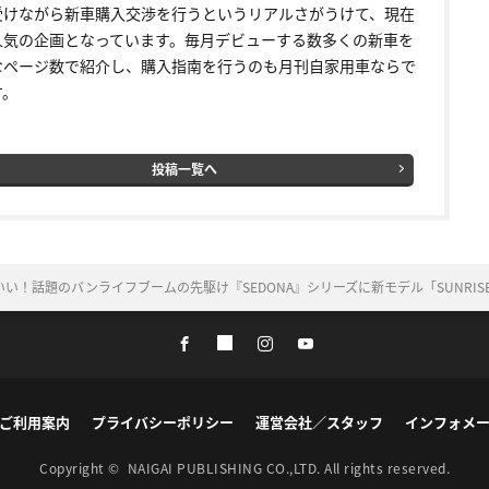
受けながら新車購入交渉を行うというリアルさがうけて、現在
人気の企画となっています。毎月デビューする数多くの新車を
なページ数で紹介し、購入指南を行うのも月刊自家用車ならで
す。
投稿一覧へ
い！話題のバンライフブームの先駆け『SEDONA』シリーズに新モデル「SUNRIS
ご利用案内
プライバシーポリシー
運営会社／スタッフ
インフォメ
Copyright ©
NAIGAI PUBLISHING CO.,LTD.
All rights reserved.