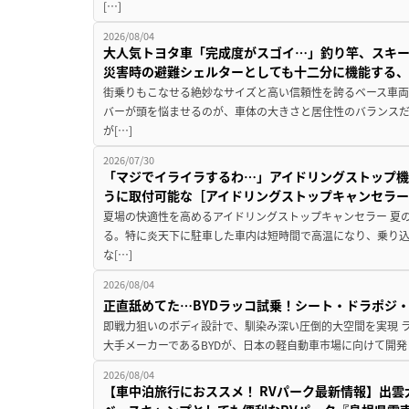
[…]
2026/08/04
大人気トヨタ車「完成度がスゴイ…」釣り竿、スキー
災害時の避難シェルターとしても十二分に機能する
街乗りもこなせる絶妙なサイズと高い信頼性を誇るベース車両
バーが頭を悩ませるのが、車体の大きさと居住性のバランス
が[…]
2026/07/30
「マジでイライラするわ…」アイドリングストップ機
うに取付可能な［アイドリングストップキャンセラ
夏場の快適性を高めるアイドリングストップキャンセラー 夏
る。特に炎天下に駐車した車内は短時間で高温になり、乗り
な[…]
2026/08/04
正直舐めてた…BYDラッコ試乗！シート・ドラポジ
即戦力狙いのボディ設計で、馴染み深い圧倒的大空間を実現 ラ
大手メーカーであるBYDが、日本の軽自動車市場に向けて開発し
2026/08/04
【車中泊旅行におススメ！ RVパーク最新情報】出