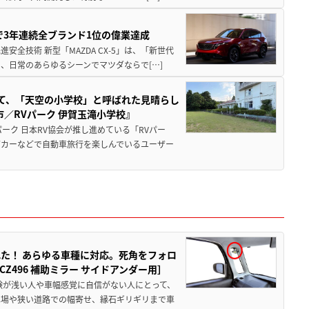
Sで3年連続全ブランド1位の偉業達成
全技術 新型「MAZDA CX-5」は、「新世代
、日常のあらゆるシーンでマツダならで[…]
つて、「天空の小学校」と呼ばれた見晴らし
／RVパーク 伊賀玉滝小学校』
ーク 日本RV協会が推し進めている「RVパー
グカーなどで自動車旅行を楽しんでいるユーザー
た！ あらゆる車種に対応。死角をフォロ
496 補助ミラー サイドアンダー用］
験が浅い人や車幅感覚に自信がない人にとって、
車場や狭い道路での幅寄せ、縁石ギリギリまで車