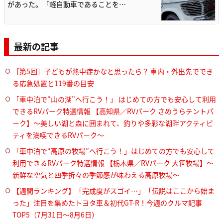
があった。「軽自動車であることを…
最新の記事
［第5回］子どもが熱中症かなと思ったら？ 車内・外出先ででき
る応急処置と119番の目安
「車中泊で“山の湖”へ行こう！」 はじめての方でも安心して利用
できるRVパーク特選情報 【高知県／RVパーク さめうらテントパ
ーク】～美しい湖と森に囲まれて、釣りや多彩な湖畔アクティビ
ティを満喫できるRVパーク～
「車中泊で“高原の牧場”へ行こう！」はじめての方でも安心して
利用できるRVパーク特選情報 【栃木県／RVパーク 大笹牧場】～
新鮮な空気と四季折々の季節感が味わえる高原牧場～
【週間ランキング】「完成度がスゴイ…」「伝説はここから始ま
った」注目を集めたトヨタ車＆初代GT-R！今週のクルマ記事
TOP5（7月31日〜8月6日）