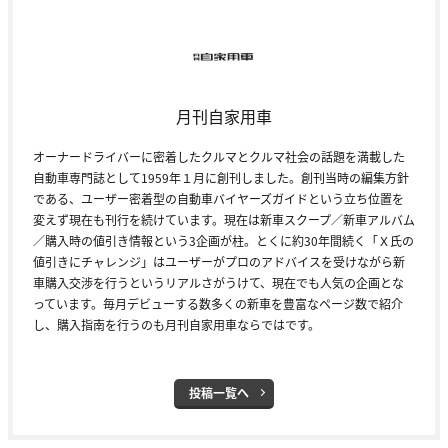
月刊自家用車
オーナードライバーに密着したクルマとクルマ社会の話題を満載した
自動車専門誌として1959年１月に創刊しました。創刊当時の編集方針
である、ユーザー密着型の自動車バイヤーズガイドという立ち位置を
変えず現在も刊行を続けています。現在は新車スクープ／新車アルバム
／購入時の値引き情報という3企画が柱。とくに約30年間続く「Ｘ氏の
値引きにチャレンジ」はユーザーがプロのアドバイスを受けながら新
車購入交渉を行うというリアルさがうけて、現在でも人気の企画とな
っています。毎月デビューする数多くの新車を豊富なページ数で紹介
し、購入指南を行うのも月刊自家用車ならではです。
投稿一覧へ