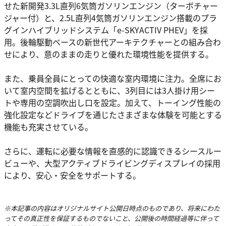
せた新開発3.3L直列6気筒ガソリンエンジン（ターボチャー
ジャー付）と、2.5L直列4気筒ガソリンエンジン搭載のプラ
グインハイブリッドシステム「e-SKYACTIV PHEV」を採
用。後輪駆動ベースの新世代アーキテクチャーとの組み合わ
せにより、意のままの走りと優れた環境性能を提供する。
また、乗員全員にとっての快適な室内環境に注力。全席にお
いて室内空間を拡げるとともに、3列目には3人掛け用シー
トや専用の空調吹出し口を設定。加えて、トーイング性能の
強化設定などドライブを通じたさまざまな体験を可能とする
機能も充実させている。
さらに、運転に必要な情報を直感的に認識できるシースルー
ビューや、大型アクティブドライビングディスプレイの採用
により、安心・安全をサポートする。
※本記事の内容はオリジナルサイト公開日時点のものであり、将来にわた
ってその真正性を保証するものでないこと、公開後の時間経過等に伴って