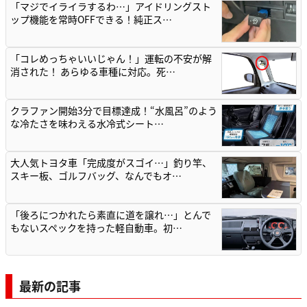
「マジでイライラするわ…」アイドリングスト
ップ機能を常時OFFできる！純正ス…
「コレめっちゃいいじゃん！」運転の不安が解
消された！ あらゆる車種に対応。死…
クラファン開始3分で目標達成！“水風呂”のよう
な冷たさを味わえる水冷式シート…
大人気トヨタ車「完成度がスゴイ…」釣り竿、
スキー板、ゴルフバッグ、なんでもオ…
「後ろにつかれたら素直に道を譲れ…」とんで
もないスペックを持った軽自動車。初…
最新の記事