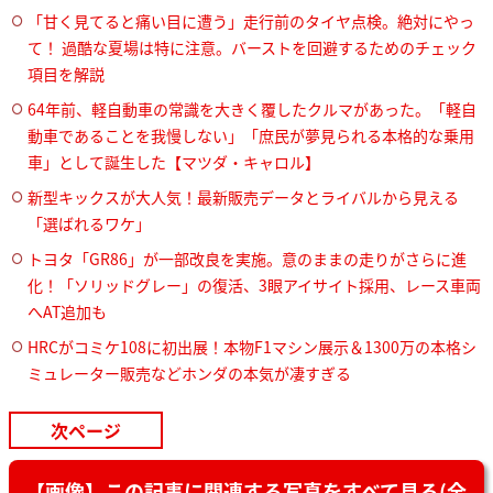
「甘く見てると痛い目に遭う」走行前のタイヤ点検。絶対にやっ
て！ 過酷な夏場は特に注意。バーストを回避するためのチェック
項目を解説
64年前、軽自動車の常識を大きく覆したクルマがあった。「軽自
動車であることを我慢しない」「庶民が夢見られる本格的な乗用
車」として誕生した【マツダ・キャロル】
新型キックスが大人気！最新販売データとライバルから見える
「選ばれるワケ」
トヨタ「GR86」が一部改良を実施。意のままの走りがさらに進
化！「ソリッドグレー」の復活、3眼アイサイト採用、レース車両
へAT追加も
HRCがコミケ108に初出展！本物F1マシン展示＆1300万の本格シ
ミュレーター販売などホンダの本気が凄すぎる
次ページ
【画像】この記事に関連する写真をすべて見る(全