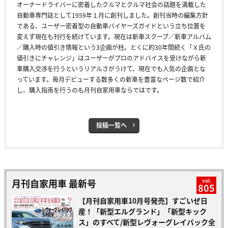
オーナードライバーに密着したクルマとクルマ社会の話題を満載した
自動車専門誌として1959年１月に創刊しました。創刊当時の編集方針
である、ユーザー密着型の自動車バイヤーズガイドという立ち位置を
変えず現在も刊行を続けています。現在は新車スクープ／新車アルバム
／購入時の値引き情報という3企画が柱。とくに約30年間続く「Ｘ氏の
値引きにチャレンジ」はユーザーがプロのアドバイスを受けながら新
車購入交渉を行うというリアルさがうけて、現在でも人気の企画とな
っています。毎月デビューする数多くの新車を豊富なページ数で紹介
し、購入指南を行うのも月刊自家用車ならではです。
投稿一覧へ
月刊自家用車 最新号
vol.
805
【月刊自家用車10月号発売】すごいぜ日
産！「新型エルグランド」「新型キック
ス」のすべて/新型レヴォーグレイバック全