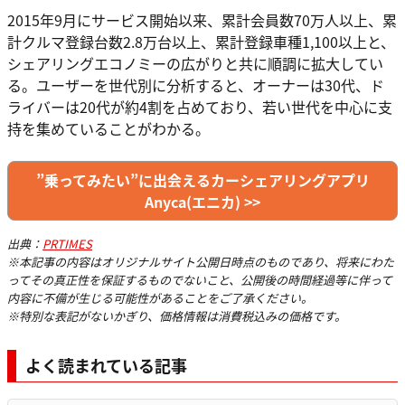
2015年9月にサービス開始以来、累計会員数70万人以上、累
計クルマ登録台数2.8万台以上、累計登録車種1,100以上と、
シェアリングエコノミーの広がりと共に順調に拡大してい
る。ユーザーを世代別に分析すると、オーナーは30代、ド
ライバーは20代が約4割を占めており、若い世代を中心に支
持を集めていることがわかる。
”乗ってみたい”に出会えるカーシェアリングアプリ
Anyca(エニカ) >>
出典：
PRTIMES
※本記事の内容はオリジナルサイト公開日時点のものであり、将来にわた
ってその真正性を保証するものでないこと、公開後の時間経過等に伴って
内容に不備が生じる可能性があることをご了承ください。
※特別な表記がないかぎり、価格情報は消費税込みの価格です。
よく読まれている記事