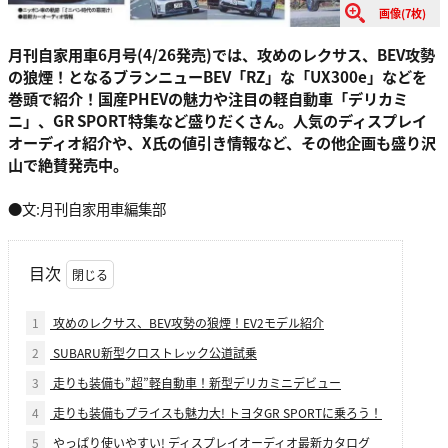
画像(7枚)
月刊自家用車6月号(4/26発売)では、攻めのレクサス、BEV攻勢
の狼煙！となるブランニューBEV「RZ」な「UX300e」などを
巻頭で紹介！国産PHEVの魅力や注目の軽自動車「デリカミ
ニ」、GR SPORT特集など盛りだくさん。人気のディスプレイ
オーディオ紹介や、X氏の値引き情報など、その他企画も盛り沢
山で絶賛発売中。
●文:月刊自家用車編集部
目次
1
攻めのレクサス、BEV攻勢の狼煙！EV2モデル紹介
2
SUBARU新型クロストレック公道試乗
3
走りも装備も”超”軽自動車！新型デリカミニデビュー
4
走りも装備もプライスも魅力大! トヨタGR SPORTに乗ろう！
5
やっぱり使いやすい! ディスプレイオーディオ最新カタログ