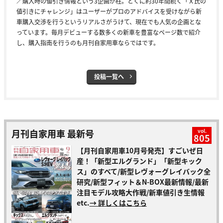
／購入時の値引き情報という3企画が柱。とくに約30年間続く「Ｘ氏の
値引きにチャレンジ」はユーザーがプロのアドバイスを受けながら新
車購入交渉を行うというリアルさがうけて、現在でも人気の企画とな
っています。毎月デビューする数多くの新車を豊富なページ数で紹介
し、購入指南を行うのも月刊自家用車ならではです。
投稿一覧へ
月刊自家用車 最新号
vol.
805
【月刊自家用車10月号発売】すごいぜ日
産！「新型エルグランド」「新型キック
ス」のすべて/新型レヴォーグレイバック全
研究/新型フィット＆N-BOX最新情報/最新
注目モデル攻略大作戦/新車値引き生情報
etc.
→ 詳しくはこちら