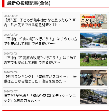
最新の投稿記事(全体)
2026/08/09
［第5回］子どもが熱中症かなと思ったら？ 車
内・外出先でできる応急処置と11…
2026/08/09
「車中泊で“山の湖”へ行こう！」 はじめての方
でも安心して利用できるRVパー…
2026/08/08
「車中泊で“高原の牧場”へ行こう！」はじめて
の方でも安心して利用できるRVパ…
2026/08/08
【週間ランキング】「完成度がスゴイ…」「伝
説はここから始まった」注目を集めた…
2026/08/07
限定M2が登場！「BMW M2 CS エディションエ
ッジ」530馬力＆30k…