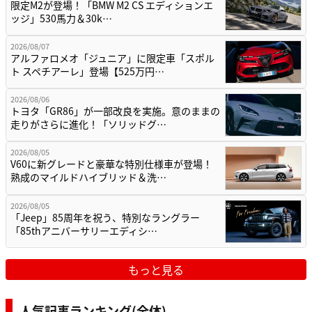
限定M2が登場！「BMW M2 CS エディションエ
ッジ」530馬力＆30k…
2026/08/07
アルファロメオ「ジュニア」に限定車「スポル
ト スペチアーレ」登場【525万円…
2026/08/06
トヨタ「GR86」が一部改良を実施。意のままの
走りがさらに進化！「ソリッドグ…
2026/08/05
V60に新グレードと豪華な特別仕様車が登場！
熟成のマイルドハイブリッド＆洗…
2026/08/05
「Jeep」85周年を祝う、特別なラングラー
「85thアニバーサリーエディシ…
もっと見る
人気記事ランキング(全体)