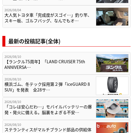
2026/08/04
大人気トヨタ車「完成度がスゴイ…」釣り竿、
スキー板、ゴルフバッグ、なんでもオ…
最新の投稿記事(全体)
2026/08/10
【ランクル75周年】「LAND CRUISER 75th
ANNIVERSA…
2026/08/10
横浜ゴム、冬テック採用第２弾「iceGUARD 8
SUV」を発表 全28サ…
2026/08/10
「コレは安心だわ…」モバイルバッテリーの爆
発・発火に備える。脳裏をよぎる不安…
2026/08/10
ステランティスがマルチブランド部品の供給体