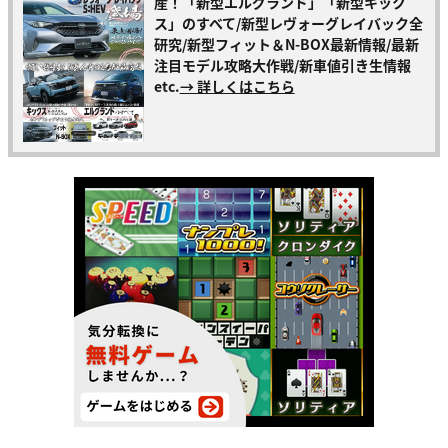
産！「新型エルグランド」「新型キック
ス」のすべて/新型レヴォーグレイバック全
研究/新型フィット＆N-BOX最新情報/最新
注目モデル攻略大作戦/新車値引き生情報
etc.
→ 詳しくはこちら