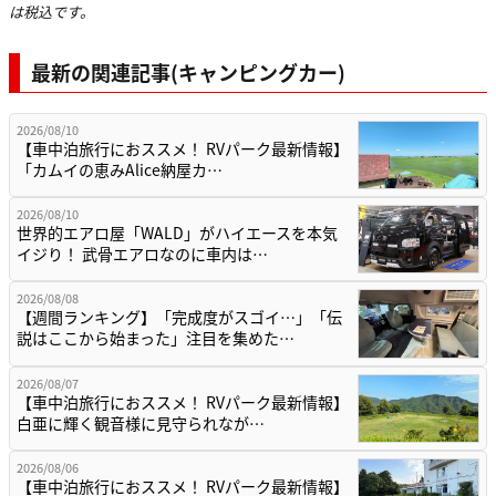
は税込です。
最新の関連記事(キャンピングカー)
2026/08/10
【車中泊旅行におススメ！ RVパーク最新情報】
「カムイの恵みAlice納屋カ…
2026/08/10
世界的エアロ屋「WALD」がハイエースを本気
イジり！ 武骨エアロなのに車内は…
2026/08/08
【週間ランキング】「完成度がスゴイ…」「伝
説はここから始まった」注目を集めた…
2026/08/07
【車中泊旅行におススメ！ RVパーク最新情報】
白亜に輝く観音様に見守られなが…
2026/08/06
【車中泊旅行におススメ！ RVパーク最新情報】