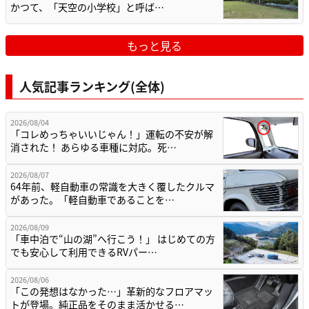
かつて、「天空の小学校」と呼ば…
もっと見る
人気記事ランキング(全体)
2026/08/04
「コレめっちゃいいじゃん！」運転の不安が解
消された！ あらゆる車種に対応。死…
2026/08/07
64年前、軽自動車の常識を大きく覆したクルマ
があった。「軽自動車であることを…
2026/08/09
「車中泊で“山の湖”へ行こう！」 はじめての方
でも安心して利用できるRVパー…
2026/08/06
「この発想はなかった…」革新的なフロアマッ
トが登場。純正品をそのまま活かせる…