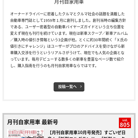
月刊自家用車
オーナードライバーに密着したクルマとクルマ社会の話題を満載した
自動車専門誌として1959年１月に創刊しました。創刊当時の編集方針
である、ユーザー密着型の自動車バイヤーズガイドという立ち位置を
変えず現在も刊行を続けています。現在は新車スクープ／新車アルバム
／購入時の値引き情報という3企画が柱。とくに約30年間続く「Ｘ氏の
値引きにチャレンジ」はユーザーがプロのアドバイスを受けながら新
車購入交渉を行うというリアルさがうけて、現在でも人気の企画とな
っています。毎月デビューする数多くの新車を豊富なページ数で紹介
し、購入指南を行うのも月刊自家用車ならではです。
投稿一覧へ
月刊自家用車 最新号
vol.
805
【月刊自家用車10月号発売】すごいぜ日