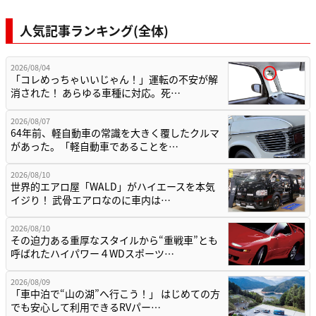
人気記事ランキング(全体)
2026/08/04
「コレめっちゃいいじゃん！」運転の不安が解
消された！ あらゆる車種に対応。死…
2026/08/07
64年前、軽自動車の常識を大きく覆したクルマ
があった。「軽自動車であることを…
2026/08/10
世界的エアロ屋「WALD」がハイエースを本気
イジり！ 武骨エアロなのに車内は…
2026/08/10
その迫力ある重厚なスタイルから“重戦車”とも
呼ばれたハイパワー４WDスポーツ…
2026/08/09
「車中泊で“山の湖”へ行こう！」 はじめての方
でも安心して利用できるRVパー…