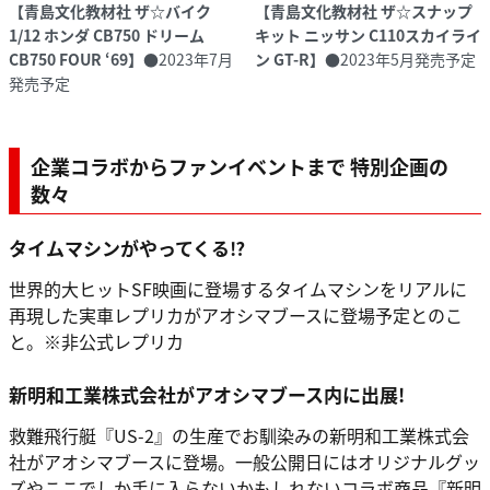
【青島文化教材社 ザ☆バイク
【青島文化教材社 ザ☆スナップ
1/12 ホンダ CB750 ドリーム
キット ニッサン C110スカイライ
CB750 FOUR ‘69】
●2023年7月
ン GT-R】
●2023年5月発売予定
発売予定
企業コラボからファンイベントまで 特別企画の
数々
タイムマシンがやってくる⁉
世界的大ヒットSF映画に登場するタイムマシンをリアルに
再現した実車レプリカがアオシマブースに登場予定とのこ
と。※非公式レプリカ
新明和工業株式会社がアオシマブース内に出展!
救難飛行艇『US-2』の生産でお馴染みの新明和工業株式会
社がアオシマブースに登場。一般公開日にはオリジナルグッ
ズやここでしか手に入らないかもしれないコラボ商品『新明