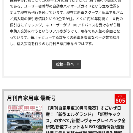
である、ユーザー密着型の自動車バイヤーズガイドという立ち位置を
変えず現在も刊行を続けています。現在は新車スクープ／新車アルバム
／購入時の値引き情報という3企画が柱。とくに約30年間続く「Ｘ氏の
値引きにチャレンジ」はユーザーがプロのアドバイスを受けながら新
車購入交渉を行うというリアルさがうけて、現在でも人気の企画とな
っています。毎月デビューする数多くの新車を豊富なページ数で紹介
し、購入指南を行うのも月刊自家用車ならではです。
投稿一覧へ
月刊自家用車 最新号
vol.
805
【月刊自家用車10月号発売】すごいぜ日
産！「新型エルグランド」「新型キック
ス」のすべて/新型レヴォーグレイバック全
研究/新型フィット＆N-BOX最新情報/最新
注目モデル攻略大作戦/新車値引き生情報