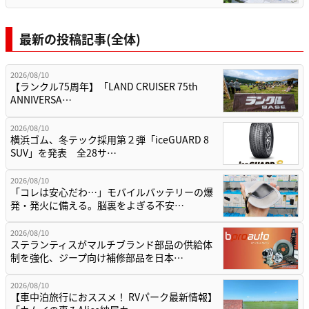
最新の投稿記事(全体)
2026/08/10
【ランクル75周年】「LAND CRUISER 75th
ANNIVERSA…
2026/08/10
横浜ゴム、冬テック採用第２弾「iceGUARD 8
SUV」を発表 全28サ…
2026/08/10
「コレは安心だわ…」モバイルバッテリーの爆
発・発火に備える。脳裏をよぎる不安…
2026/08/10
ステランティスがマルチブランド部品の供給体
制を強化、ジープ向け補修部品を日本…
2026/08/10
【車中泊旅行におススメ！ RVパーク最新情報】