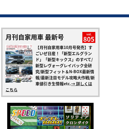
月刊自家用車 最新号
vol.
805
【月刊自家用車10月号発売】す
ごいぜ日産！「新型エルグラン
ド」「新型キックス」のすべて/
新型レヴォーグレイバック全研
究/新型フィット＆N-BOX最新情
報/最新注目モデル攻略大作戦/新
車値引き生情報etc.
→ 詳しくは
こちら