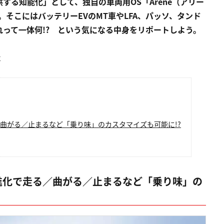
する知能化」として、独自の車両用OS「Arene（アリー
そこにはバッテリーEVのMT車やLFA、パッソ、タンド
って一体何!? という気になる中身をリポートしよう。
社
／曲がる／止まるなど「乗り味」のカスタマイズも可能に!?
S進化で走る／曲がる／止まるなど「乗り味」の