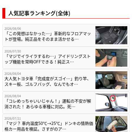
人気記事ランキング(全体)
2026/08/06
「この発想はなかった…」革新的なフロアマッ
トが登場。純正品をそのまま活かせる…
2026/07/30
「マジでイライラするわ…」アイドリングスト
ップ機能を常時OFFできる！純正ス…
2026/08/04
大人気トヨタ車「完成度がスゴイ…」釣り竿、
スキー板、ゴルフバッグ、なんでもオ…
2026/08/04
「コレめっちゃいいじゃん！」運転の不安が解
消された！ あらゆる車種に対応。死…
2026/07/21
「マジ？ 車内温度50℃→25℃」ドンキの情熱価
格カー用品を検証。さすがのア…