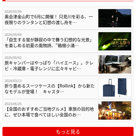
2026/05/09
奥会津金山町で6月に開催！ 只見川を彩る、一
夜限りのランタンと幻想の渡し舟を…
2026/05/09
「自生する蛍が静寂の中で舞う幻想的な光景」
を楽しめる初夏の風物詩、”箱根小涌…
2025/09/02
旅キャンパーはやっぱり「ハイエース」。テレ
ビ・冷蔵庫・電子レンジに広々キャビ…
2024/03/13
折り畳めるスーツケースの【Rollink】から新た
なモデルが登場！ キャスタ…
2023/06/25
【全国のおすすめご当地グルメ】車旅の目的地
に、ぜひ本場で食べてほしい全国のお…
もっと見る