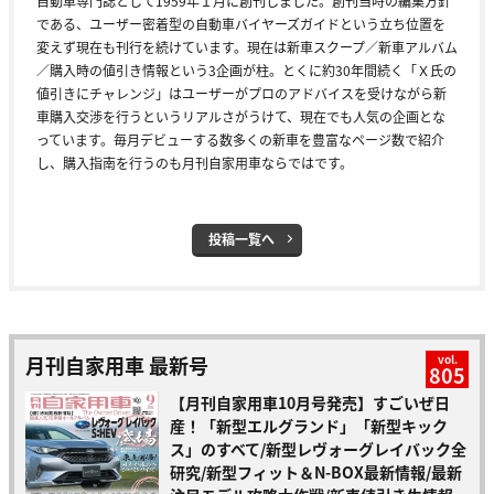
自動車専門誌として1959年１月に創刊しました。創刊当時の編集方針
である、ユーザー密着型の自動車バイヤーズガイドという立ち位置を
変えず現在も刊行を続けています。現在は新車スクープ／新車アルバム
／購入時の値引き情報という3企画が柱。とくに約30年間続く「Ｘ氏の
値引きにチャレンジ」はユーザーがプロのアドバイスを受けながら新
車購入交渉を行うというリアルさがうけて、現在でも人気の企画とな
っています。毎月デビューする数多くの新車を豊富なページ数で紹介
し、購入指南を行うのも月刊自家用車ならではです。
投稿一覧へ
月刊自家用車 最新号
vol.
805
【月刊自家用車10月号発売】すごいぜ日
産！「新型エルグランド」「新型キック
ス」のすべて/新型レヴォーグレイバック全
研究/新型フィット＆N-BOX最新情報/最新