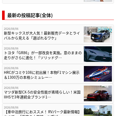
最新の投稿記事(全体)
2026/08/06
新型キックスが大人気！最新販売データとライ
バルから見える「選ばれるワケ」
2026/08/06
トヨタ「GR86」が一部改良を実施。意のままの
走りがさらに進化！「ソリッドグ…
2026/08/06
HRCがコミケ108に初出展！本物F1マシン展示
＆1300万の本格シミュレー…
2026/08/06
マツダ新型CX-5の安全性能が素晴らしい！米国
IIHSで3年連続全ブランド1…
2026/08/06
【車中泊旅行におススメ！ RVパーク最新情報】