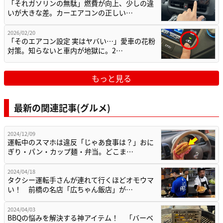
「それガソリンの無駄」燃費が向上、少しの違
いが大きな差。カーエアコンの正しい…
2026/02/20
「そのエアコン設定 実はヤバい…」愛車の花粉
対策。知らないと車内が地獄に。2…
もっと見る
最新の関連記事(グルメ)
2024/12/09
運転中のスマホは違反「じゃあ食事は？」おに
ぎり・パン・カップ麺・弁当。どこま…
2024/04/18
タクシー運転手さんが連れて行くほどオモウマ
い！ 前橋の名店「広ちゃん飯店」が…
2024/04/03
BBQの悩みを解決する神アイテム！ 「バーベ