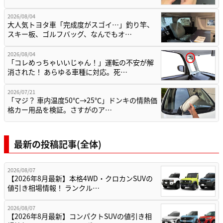
2026/08/04
大人気トヨタ車「完成度がスゴイ…」釣り竿、
スキー板、ゴルフバッグ、なんでもオ…
2026/08/04
「コレめっちゃいいじゃん！」運転の不安が解
消された！ あらゆる車種に対応。死…
2026/07/21
「マジ？ 車内温度50℃→25℃」ドンキの情熱価
格カー用品を検証。さすがのア…
最新の投稿記事(全体)
2026/08/07
【2026年8月最新】本格4WD・クロカンSUVの
値引き相場情報！ ランクル…
2026/08/07
【2026年8月最新】コンパクトSUVの値引き相