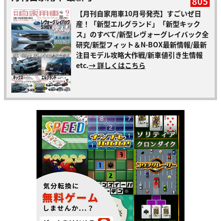
805
【月刊自家用車10月号発売】すごいぜ日
産！「新型エルグランド」「新型キック
ス」のすべて/新型レヴォーグレイバック全
研究/新型フィット＆N-BOX最新情報/最新
注目モデル攻略大作戦/新車値引き生情報
etc.
→ 詳しくはこちら