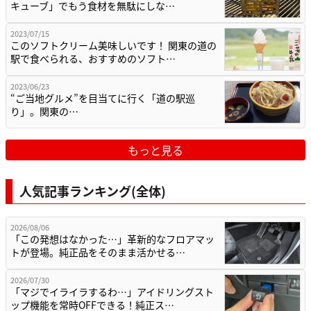
キューブ」でもう食材を無駄にしな…
2023/07/15
このソフトクリーム美味しいです！ 関東の道の
駅で食べられる、おすすめのソフト…
2023/06/23
“ご当地グルメ”を目当てに行く「道の駅巡
り」。関東の…
もっと見る
人気記事ランキング(全体)
2026/08/06
「この発想はなかった…」革新的なフロアマッ
トが登場。純正品をそのまま活かせる…
2026/07/30
「マジでイライラするわ…」アイドリングスト
ップ機能を常時OFFできる！純正ス…