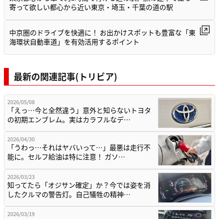
寄って欲しい都心から近い東京・埼玉・千葉の道の駅
中京圏のドライブを快適に！ お出かけスポットも豊富な「東
海環状自動車道」を有効活用するポイント
最新の関連記事(トリビア)
2026/05/08
「えっ…今と全然違う」意外と知らないトヨタ
の初期エンブレム。実はカラフルなデ…
2026/04/30
「うわっ…それはヤバいって…」最悪は走行不
能に。セルフ給油は特に注意！ ガソ…
2026/03/23
知ってたら「オジサン確定」か？今では姿を消
したクルマの警告灯。自己犠牲の精神…
2026/03/19