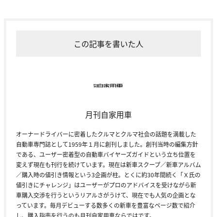
この記事を書いた人
月刊自家用車
オーナードライバーに密着したクルマとクルマ社会の話題を満載した
自動車専門誌として1959年１月に創刊しました。創刊当時の編集方針
である、ユーザー密着型の自動車バイヤーズガイドという立ち位置を
変えず現在も刊行を続けています。現在は新車スクープ／新車アルバム
／購入時の値引き情報という3企画が柱。とくに約30年間続く「Ｘ氏の
値引きにチャレンジ」はユーザーがプロのアドバイスを受けながら新
車購入交渉を行うというリアルさがうけて、現在でも人気の企画とな
っています。毎月デビューする数多くの新車を豊富なページ数で紹介
し、購入指南を行うのも月刊自家用車ならではです。