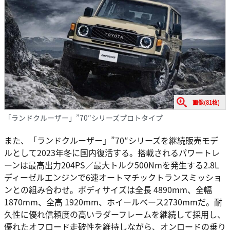
画像(81枚)
「ランドクルーザー」”70″シリーズプロトタイプ
また、「ランドクルーザー」”70″シリーズを継続販売モデ
ルとして2023年冬に国内復活する。搭載されるパワートレ
ーンは最高出力204PS／最大トルク500Nmを発生する2.8L
ディーゼルエンジンで6速オートマチックトランスミッショ
ンとの組み合わせ。ボディサイズは全長 4890mm、全幅
1870mm、全高 1920mm、ホイールベース2730mmだ。耐
久性に優れ信頼度の高いラダーフレームを継続して採用し、
優れたオフロード走破性を維持しながら、オンロードの乗り