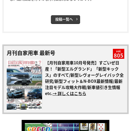
投稿一覧へ
月刊自家用車 最新号
vol.
805
【月刊自家用車10月号発売】すごいぜ日
産！「新型エルグランド」「新型キック
ス」のすべて/新型レヴォーグレイバック全
研究/新型フィット＆N-BOX最新情報/最新
注目モデル攻略大作戦/新車値引き生情報
etc.
→ 詳しくはこちら