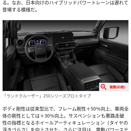
る。なお、日本向けのハイブリッドパワートレーンは遅れて
登場する模様だ。
画像(81枚)
「ランドクルーザー」250シリーズプロトタイプ
ボディ剛性は従来型比で、フレーム剛性＋50％向上、車両全
体の剛性としては＋30％向上。サスペンションも悪路走破
性の指標となるホイールアーティキュレーション（タイヤの
浮きづらさ）を向上させた。さらに注目は、電動パワーステ