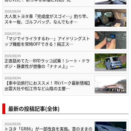
2026/08/04
大人気トヨタ車「完成度がスゴイ…」釣り竿、
スキー板、ゴルフバッグ、なんでもオ…
2026/07/30
「マジでイライラするわ…」アイドリングスト
ップ機能を常時OFFできる！純正ス…
2026/08/04
正直舐めてた…BYDラッコ試乗！シート・ドラ
ポジ・静粛性が想像の「ナナメ上」…
2026/08/04
【車中泊旅行におススメ！ RVパーク最新情報】
出雲大社や松江市など山陰の主要…
最新の投稿記事(全体)
2026/08/06
トヨタ「GR86」が一部改良を実施。意のままの