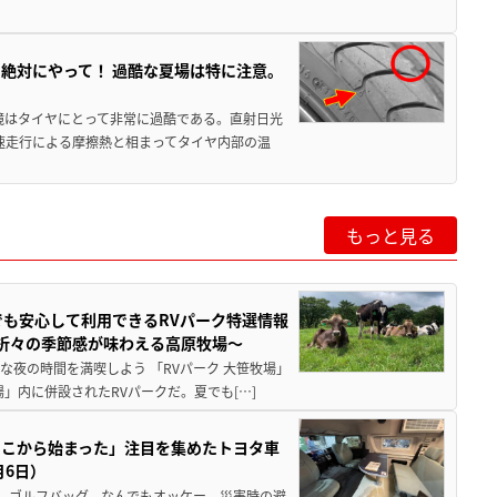
絶対にやって！ 過酷な夏場は特に注意。
境はタイヤにとって非常に過酷である。直射日光
高速走行による摩擦熱と相まってタイヤ内部の温
もっと見る
でも安心して利用できるRVパーク特選情報
季折々の季節感が味わえる高原牧場～
夜の時間を満喫しよう 「RVパーク 大笹牧場」
」内に併設されたRVパークだ。夏でも[…]
ここから始まった」注目を集めたトヨタ車
月6日）
、ゴルフバッグ、なんでもオッケー。災害時の避