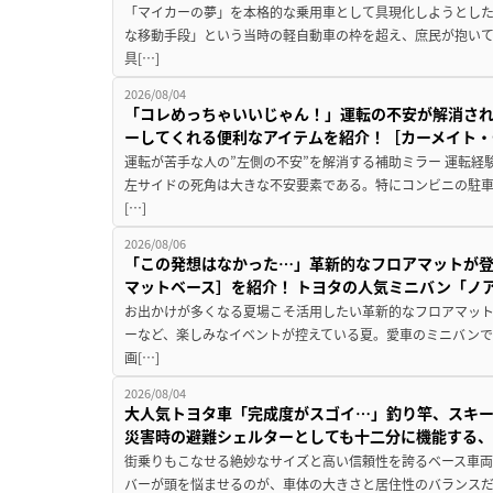
「マイカーの夢」を本格的な乗用車として具現化しようとした
な移動手段」という当時の軽自動車の枠を超え、庶民が抱い
具[…]
2026/08/04
「コレめっちゃいいじゃん！」運転の不安が解消され
ーしてくれる便利なアイテムを紹介！［カーメイト・CZ
運転が苦手な人の”左側の不安”を解消する補助ミラー 運転経
左サイドの死角は大きな不安要素である。特にコンビニの駐
[…]
2026/08/06
「この発想はなかった…」革新的なフロアマットが
マットベース］を紹介！ トヨタの人気ミニバン「ノ
お出かけが多くなる夏場こそ活用したい革新的なフロアマット
ーなど、楽しみなイベントが控えている夏。愛車のミニバン
画[…]
2026/08/04
大人気トヨタ車「完成度がスゴイ…」釣り竿、スキー
災害時の避難シェルターとしても十二分に機能する
街乗りもこなせる絶妙なサイズと高い信頼性を誇るベース車両
バーが頭を悩ませるのが、車体の大きさと居住性のバランス