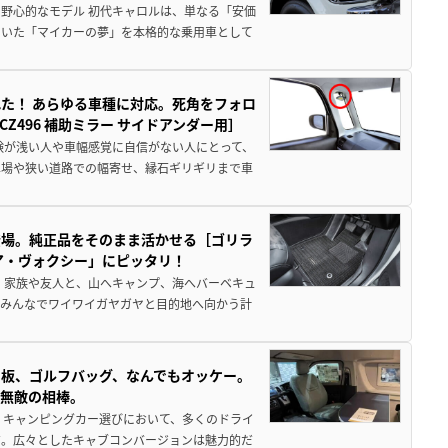
野心的なモデル 初代キャロルは、単なる「安価
ていた「マイカーの夢」を本格的な乗用車として
た！ あらゆる車種に対応。死角をフォロ
496 補助ミラー サイドアンダー用］
験が浅い人や車幅感覚に自信がない人にとって、
車場や狭い道路での幅寄せ、縁石ギリギリまで車
登場。純正品をそのまま活かせる［ゴリラ
ア・ヴォクシー」にピッタリ！
 家族や友人と、山へキャンプ、海へバーベキュ
でみんなでワイワイガヤガヤと目的地へ向かう計
板、ゴルフバッグ、なんでもオッケー。
、無敵の相棒。
 キャンピングカー選びにおいて、多くのドライ
だ。広々としたキャブコンバージョンは魅力的だ