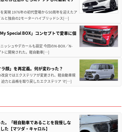
実現 1976年の初代登場から50周年を迎えたア
ルと独自の2モーターハイブリッドシス[…]
y Special BOX」コンセプトで愛車に個
ッシュやデカールも設定 今回のN-BOX／N-
セプトに開発された。軽自動車[…]
オラ顔」を再定義。何が変わった？
回の改良ではエクステリアが変更され、軽自動車規
迫力と品格を取り戻したエクステリア マ[…]
った。「軽自動車であることを我慢しな
生した【マツダ・キャロル】