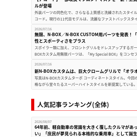
ルが登場
外装パーツの同色化で、さらなる上質感と洗練されたスタイルを
コード。現行の11代目モデルは、流麗なファストバックスタイ
2026/07/16
無限、N-BOX／N-BOX CUSTOM用パーツを発表！「M
性とスポーティさをプラス
スポイラー類に加え、フロントグリルをドレスアップするガーニ
BOXカスタム用無限パーツは、「My Special BOX」をコン
2026/07/16
新N-BOXカスタムは、巨大クロームグリルで「オラ
写真はN-BOXカスタムターボ コーディネートスタイル。今
格ながら堂々たるスーパーハイトスタイルを新提案している。 
人気記事ランキング(全体)
2026/08/07
64年前、軽自動車の常識を大きく覆したクルマがあ
い」「庶民が夢見られる本格的な乗用車」として誕