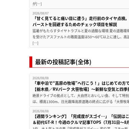
が[…]
2026/08/07
「甘く見てると痛い目に遭う」走行前のタイヤ点検。
バーストを回避するためのチェック項目を解説
猛暑がもたらすタイヤトラブルと夏の過酷な環境 夏の道路環
を受けたアスファルトの路面温度は50〜60℃以上に達し、
[…]
最新の投稿記事(全体)
2026/08/08
「車中泊で“高原の牧場”へ行こう！」はじめての方
【栃木県／RVパーク 大笹牧場】～新鮮な空気と四
絶景ドライブの拠点として、大自然とおいしい食、そして特別な
は、標高1300m、日光霧降高原道路の終点に広がる「大笹牧場
2026/08/08
【週間ランキング】「完成度がスゴイ…」「伝説は
＆初代GT-R！今週のクルマ記事TOP5（7月31日〜8
1位 大人気トヨタ車「完成度がスゴイ…」釣り竿、スキー板