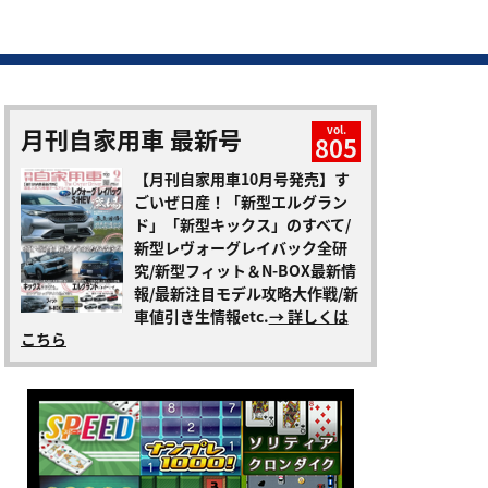
月刊自家用車 最新号
vol.
805
【月刊自家用車10月号発売】す
ごいぜ日産！「新型エルグラン
ド」「新型キックス」のすべて/
新型レヴォーグレイバック全研
究/新型フィット＆N-BOX最新情
報/最新注目モデル攻略大作戦/新
車値引き生情報etc.
→ 詳しくは
こちら