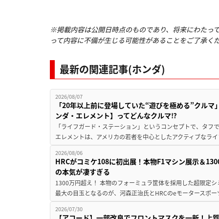
※掲載内容は公開日時点のものであり、将来にわたっ
って内容に不備が生じる可能性があることをご了承く
最新の関連記事(ホンダ)
2026/08/07
「20年以上前に登場していた“遊びを極める”クルマ
ンダ・エレメント】ってどんなクルマ⁉︎
「ライフガード・ステーション」というコンセプトで、タフで
エレメントは、アメリカの若者を中心としたアクティブなライフ
2026/08/06
HRCがコミケ108に初出展！本物F1マシン展示＆1
の本気が凄すぎる
1300万円超え！ 本物のフォーミュラ筐体を採用した超限定
最大の目玉となるのが、河森正治氏とHRCのeモータースポー
2026/07/30
【アコード】一部改良でフロントマスクを一新！上