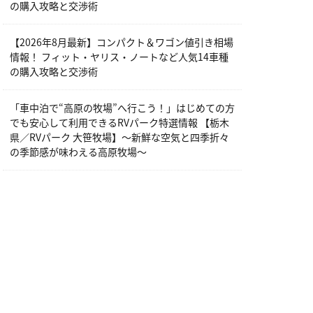
の購入攻略と交渉術
【2026年8月最新】コンパクト＆ワゴン値引き相場
情報！ フィット・ヤリス・ノートなど人気14車種
の購入攻略と交渉術
「車中泊で“高原の牧場”へ行こう！」はじめての方
でも安心して利用できるRVパーク特選情報 【栃木
県／RVパーク 大笹牧場】～新鮮な空気と四季折々
の季節感が味わえる高原牧場～