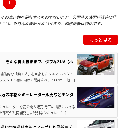
1
てその真正性を保証するものでないこと、公開後の時間経過等に伴
ださい。※特別な表記がないかぎり、価格情報は税込です。
もっと見る
」 そんな自由気ままで、タフなSUV【ホ
機能的な「動く箱」を目指したクルマ ホンダ・
スタイル層に向けて開発され、2002年に北[…]
300万の本格シミュレーター販売などホンダ
シミュレーターを初公開＆販売 今回の出展における
ツ部門が共同開発した特別なシミュレー[…]
質感と存在感がさらにアップした最新モデ