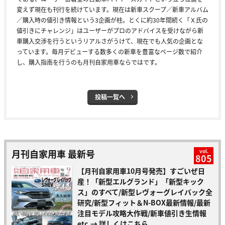
変えず現在も刊行を続けています。現在は新車スクープ／新車アルバム
／購入時の値引き情報という3企画が柱。とくに約30年間続く「Ｘ氏の
値引きにチャレンジ」はユーザーがプロのアドバイスを受けながら新
車購入交渉を行うというリアルさがうけて、現在でも人気の企画とな
っています。毎月デビューする数多くの新車を豊富なページ数で紹介
し、購入指南を行うのも月刊自家用車ならではです。
投稿一覧へ
月刊自家用車 最新号
vol.
805
【月刊自家用車10月号発売】すごいぜ日
産！「新型エルグランド」「新型キック
ス」のすべて/新型レヴォーグレイバック全
研究/新型フィット＆N-BOX最新情報/最新
注目モデル攻略大作戦/新車値引き生情報
etc.
→ 詳しくはこちら