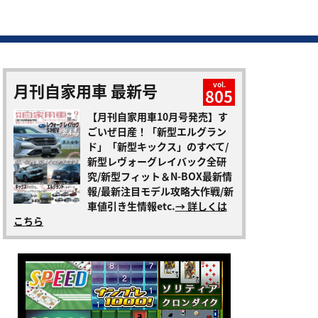
月刊自家用車 最新号
vol.
805
【月刊自家用車10月号発売】す
ごいぜ日産！「新型エルグラン
ド」「新型キックス」のすべて/
新型レヴォーグレイバック全研
究/新型フィット＆N-BOX最新情
報/最新注目モデル攻略大作戦/新
車値引き生情報etc.
→ 詳しくは
こちら