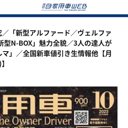
究／「新型アルファード／ヴェルファ
型N-BOX」魅力全貌／3人の達人が
ルマ」／全国新車値引き生情報他【月
)】