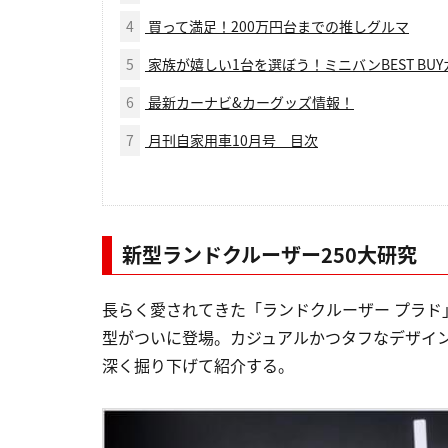
4
買って満足！200万円台までの推しグルマ
5
家族が嬉しい1台を選ぼう！ミニバンBEST BU
6
最新カーナビ&カーグッズ情報！
7
月刊自家用車10月号 目次
新型ランドクルーザー250大研究
長らく愛されてきた「ランドクルーザー プラド
型がついに登場。カジュアルかつタフなデザイ
深く掘り下げて紹介する。