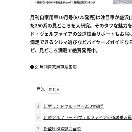
月刊自家用車10月号(8/25発売)は注目車が
た250系の見どころを大研究。そのタフな魅力
ド・ヴェルファイアの公道試乗リポートもお届け。
満足できるクルマ選びなどバイヤーズガイドな
ど、見どころ満載で絶賛発売中。
●文:月刊自家用車編集部
目次
1
新型ランドクルーザー250大研究
2
新型アルファード/ヴェルファイア公道試乗＆最
3
新型N-BOX魅力全貌