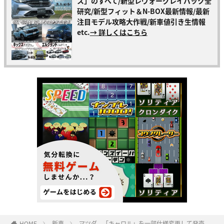
ス」のすべて/新型レヴォーグレイバック全
研究/新型フィット＆N-BOX最新情報/最新
注目モデル攻略大作戦/新車値引き生情報
etc.
→ 詳しくはこちら
HOME
新車
マツダ、「キャロル」を一部仕様変更して発売