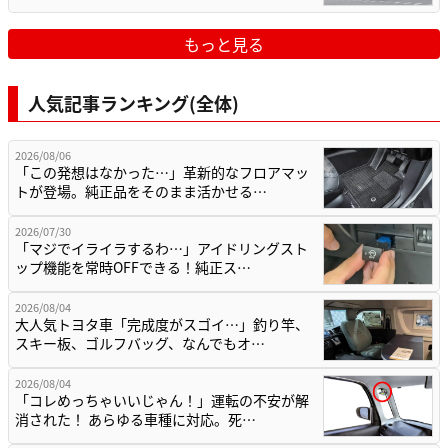
もっと見る
人気記事ランキング(全体)
2026/08/06
「この発想はなかった…」革新的なフロアマッ
トが登場。純正品をそのまま活かせる…
2026/07/30
「マジでイライラするわ…」アイドリングスト
ップ機能を常時OFFできる！純正ス…
2026/08/04
大人気トヨタ車「完成度がスゴイ…」釣り竿、
スキー板、ゴルフバッグ、なんでもオ…
2026/08/04
「コレめっちゃいいじゃん！」運転の不安が解
消された！ あらゆる車種に対応。死…