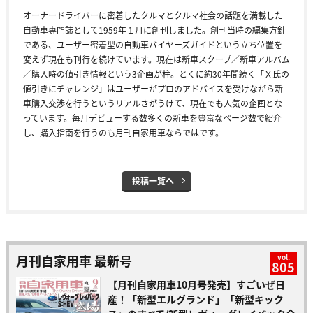
オーナードライバーに密着したクルマとクルマ社会の話題を満載した
自動車専門誌として1959年１月に創刊しました。創刊当時の編集方針
である、ユーザー密着型の自動車バイヤーズガイドという立ち位置を
変えず現在も刊行を続けています。現在は新車スクープ／新車アルバム
／購入時の値引き情報という3企画が柱。とくに約30年間続く「Ｘ氏の
値引きにチャレンジ」はユーザーがプロのアドバイスを受けながら新
車購入交渉を行うというリアルさがうけて、現在でも人気の企画とな
っています。毎月デビューする数多くの新車を豊富なページ数で紹介
し、購入指南を行うのも月刊自家用車ならではです。
投稿一覧へ
月刊自家用車 最新号
vol.
805
【月刊自家用車10月号発売】すごいぜ日
産！「新型エルグランド」「新型キック