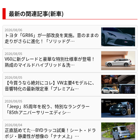
最新の関連記事(新車)
2026/08/06
トヨタ「GR86」が一部改良を実施。意のままの
走りがさらに進化！「ソリッドグ…
2026/08/05
V60に新グレードと豪華な特別仕様車が登場！
熟成のマイルドハイブリッド＆洗…
2026/08/05
【今買うなら絶対にコレ】VW主要4モデルに、
音響特化の最新限定車「プレミアム…
2026/08/05
「Jeep」85周年を祝う、特別なラングラー
「85thアニバーサリーエディシ…
2026/08/04
正直舐めてた…BYDラッコ試乗！シート・ドラ
ポジ・静粛性が想像の「ナナメ上」…