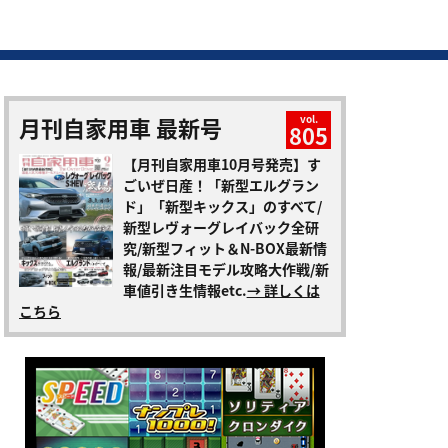
月刊自家用車 最新号
vol.
805
【月刊自家用車10月号発売】す
ごいぜ日産！「新型エルグラン
ド」「新型キックス」のすべて/
新型レヴォーグレイバック全研
究/新型フィット＆N-BOX最新情
報/最新注目モデル攻略大作戦/新
車値引き生情報etc.
→ 詳しくは
こちら