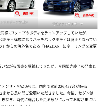
画像(9枚)
画像(9枚)
テンザスポーツワゴン
初代アテンザスポーツ
初代同様に3タイプのボディをラインアップしていたが、
ンの2ボディ構成になりハッチバックボディは廃止となってい
ラ」からの海外名である「MAZDA6」にネーミングを変更
行いながら販売を継続してきたが、今回販売終了の発表と
ザ・MAZDA6は、国内で累計226,437台が販売
お客さまから長い間ご愛顧いただきました。今後、セダンは
を引き継ぎ、時代に適合した走る歓びによってお客さまにい
とコメントしている。