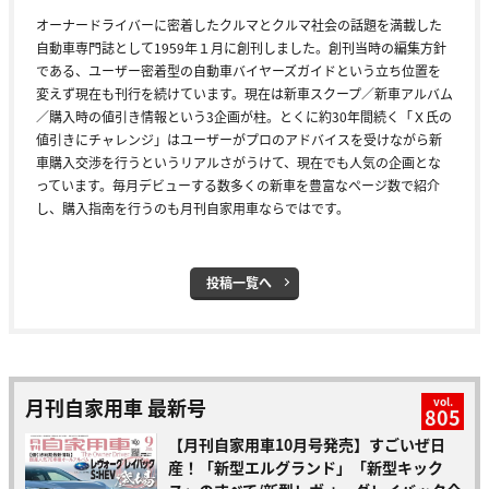
オーナードライバーに密着したクルマとクルマ社会の話題を満載した
自動車専門誌として1959年１月に創刊しました。創刊当時の編集方針
である、ユーザー密着型の自動車バイヤーズガイドという立ち位置を
変えず現在も刊行を続けています。現在は新車スクープ／新車アルバム
／購入時の値引き情報という3企画が柱。とくに約30年間続く「Ｘ氏の
値引きにチャレンジ」はユーザーがプロのアドバイスを受けながら新
車購入交渉を行うというリアルさがうけて、現在でも人気の企画とな
っています。毎月デビューする数多くの新車を豊富なページ数で紹介
し、購入指南を行うのも月刊自家用車ならではです。
投稿一覧へ
月刊自家用車 最新号
vol.
805
【月刊自家用車10月号発売】すごいぜ日
産！「新型エルグランド」「新型キック