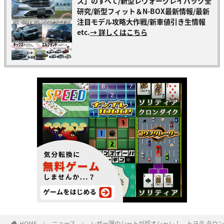
ス」のすべて/新型レヴォーグレイバック全
研究/新型フィット＆N-BOX最新情報/最新
注目モデル攻略大作戦/新車値引き生情報
etc.
→ 詳しくはこちら
HOME
ニュース
レザー調のシートが超オシャレ！ トヨタ タウ